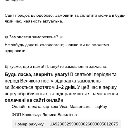
Сайт працює цілодобово. Замовити та сплатити можна в будь-
який час, наявність актуальна.
❄️ Замовляєш заморожене? ❄️
Не забудь додати
холодоагент
, інакше ми не зможемо
відправити.
Дякуємо, що з нами! Плануйте замовлення завчасно.
Будь ласка, зверніть увагу!
В святкові періоди та
період Великого посту відправка замовлень
здійснюється протягом
1–2 днів.
У цей час в першу
чергу обробляються та відправляються замовлення,
оплачені на сайті онлайн
Онлайн-оплата карткою Visa, Mastercard - LiqPay
ФОП Ковальчук Лариса Василівна
Номер рахунку
UA923052990000026009005012075