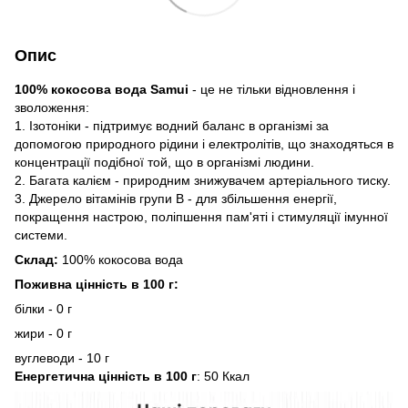
Опис
100% кокосова вода Samui
- це не тільки відновлення і
зволоження:
1. Ізотоніки - підтримує водний баланс в організмі за
допомогою природного рідини і електролітів, що знаходяться в
концентрації подібної той, що в організмі людини.
2. Багата калієм - природним знижувачем артеріального тиску.
3. Джерело вітамінів групи B - для збільшення енергії,
покращення настрою, поліпшення пам'яті і стимуляції імунної
системи.
Склад:
100% кокосова вода
Поживна цінність в 100 г:
білки - 0 г
жири - 0 г
вуглеводи - 10 г
Енергетична цінність в 100 г
: 50 Ккал