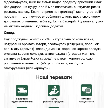
підсолоджувач, який не тільки надає продукту приємний смак
без додавання цукру, але й має властивість знижувати ризик
розвитку карієсу. Ксиліт сприяє нейтралізації кислот у ротовій
порожнині та стимулює вироблення слини, що, у свою чергу,
допомагає очищенню зубів від їжі та бактерій. Жувальна гумка
не містить жодних шкідливих додатків.
Склад:
Підсолоджувач (ксиліт 72,2%), натуральна основа ясена,
натуральні ароматизатори, зволожувач (гліцерин), порошок
сальміаку (аромат), хлорид амонію, порошок кореня солодки,
екстракт кореня солодки, антизлежувач (стеарат магнію),
загущувач (аравійська камедь), екстракт кореня солодки,
рослинний концентрат (яблуко, гібіскус), засіб для
глазурування (віск карнауби).