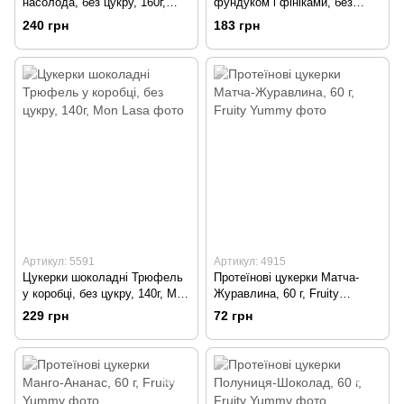
насолода, без цукру, 160г,
фундуком і фініками, без
Mon Lasa
цукру, 140г, Mon Lasa
240 грн
183 грн
Артикул: 5591
Артикул: 4915
Цукерки шоколадні Трюфель
Протеїнові цукерки Матча-
у коробці, без цукру, 140г, Mon
Журавлина, 60 г, Fruity
Lasa
Yummy
229 грн
72 грн