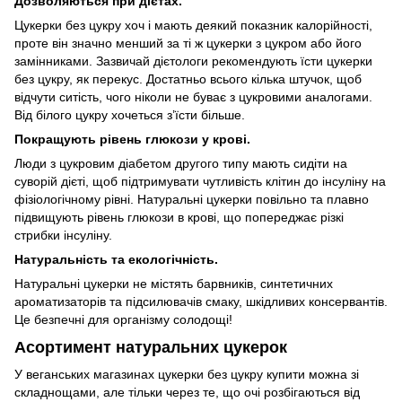
Дозволяються при дієтах.
Цукерки без цукру хоч і мають деякий показник калорійності,
проте він значно менший за ті ж цукерки з цукром або його
замінниками. Зазвичай дієтологи рекомендують їсти цукерки
без цукру, як перекус. Достатньо всього кілька штучок, щоб
відчути ситість, чого ніколи не буває з цукровими аналогами.
Від білого цукру хочеться з’їсти більше.
Покращують рівень глюкози у крові.
Люди з цукровим діабетом другого типу мають сидіти на
суворій дієті, щоб підтримувати чутливість клітин до інсуліну на
фізіологічному рівні. Натуральні цукерки повільно та плавно
підвищують рівень глюкози в крові, що попереджає різкі
стрибки інсуліну.
Натуральність та екологічність.
Натуральні цукерки не містять барвників, синтетичних
ароматизаторів та підсилювачів смаку, шкідливих консервантів.
Це безпечні для організму солодощі!
Асортимент натуральних цукерок
У веганських магазинах цукерки без цукру купити можна зі
складнощами, але тільки через те, що очі розбігаються від