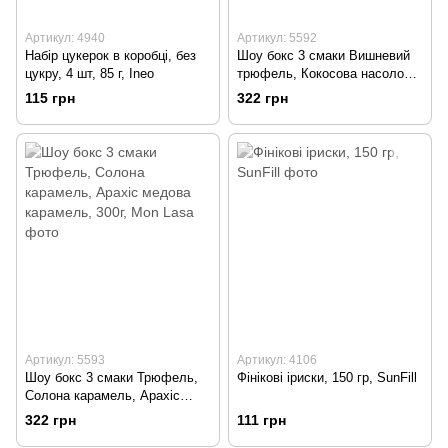
Артикул: 4940
Артикул: 5592
Набір цукерок в коробці, без
Шоу бокс 3 смаки Вишневий
цукру, 4 шт, 85 г, Ineo
трюфель, Кокосова насолода,
Марципан 300г, MonLasa
115 грн
322 грн
Артикул: 5593
Артикул: 4106
Шоу бокс 3 смаки Трюфель,
Фінікові іриски, 150 гр, SunFill
Солона карамель, Арахіс
медова карамель, 300г, Mon
322 грн
111 грн
Lasa