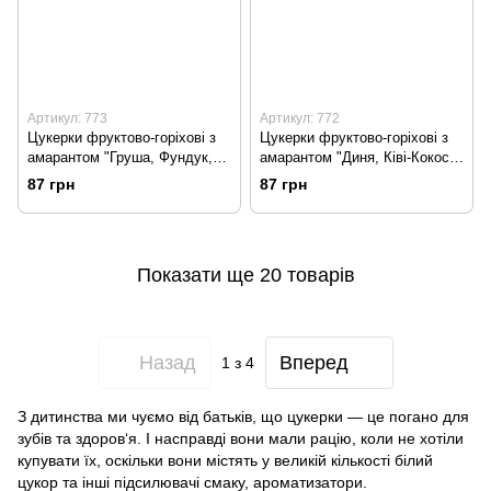
Артикул: 773
Артикул: 772
Цукерки фруктово-горіхові з
Цукерки фруктово-горіхові з
амарантом "Груша, Фундук,
амарантом "Диня, Ківі-Кокос",
Кероб", 100г, Жива Кухня
100г, Жива Кухня
87 грн
87 грн
Показати ще 20 товарів
Назад
Вперед
1
з 4
З дитинства ми чуємо від батьків, що цукерки — це погано для
зубів та здоров‘я. І насправді вони мали рацію, коли не хотіли
купувати їх, оскільки вони містять у великій кількості білий
цукор та інші підсилювачі смаку, ароматизатори.