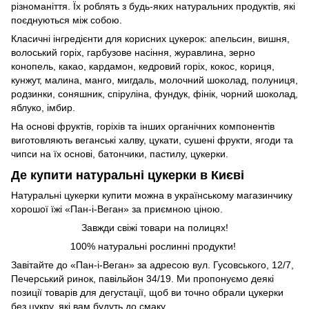
різноманіття. Їх роблять з будь-яких натуральних продуктів, які
поєднуються між собою.
Класичні інгредієнти для корисних цукерок: апельсин, вишня,
волоський горіх, гарбузове насіння, журавлина, зерно
конопель, какао, кардамон, кедровий горіх, кокос, кориця,
кунжут, малина, манго, мигдаль, молочний шоколад, полуниця,
родзинки, соняшник, спіруліна, фундук, фінік, чорний шоколад,
яблуко, імбир.
На основі фруктів, горіхів та інших органічних компонентів
виготовляють веганські халву, цукати, сушені фрукти, ягоди та
чипси на їх основі, батончики, пастилу, цукерки.
Де купити натуральні цукерки в Києві
Натуральні цукерки купити можна в українському магазинчику
хорошої їжі «Пан-і-Веган» за приємною ціною.
Завжди свіжі товари на полицях!
100% натуральні рослинні продукти!
Завітайте до «Пан-і-Веган» за адресою вул. Гусовського, 12/7,
Печерський ринок, павільйон 34/19. Ми пропонуємо деякі
позиції товарів для дегустації, щоб ви точно обрали цукерки
без цукру, які вам будуть до смаку.