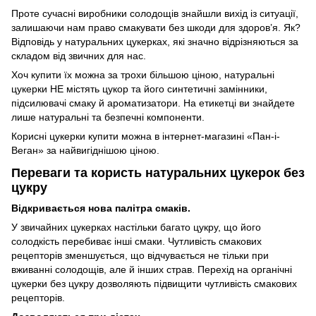
Проте сучасні виробники солодощів знайшли вихід із ситуації,
залишаючи нам право смакувати без шкоди для здоров’я. Як?
Відповідь у натуральних цукерках, які значно відрізняються за
складом від звичних для нас.
Хоч купити їх можна за трохи більшою ціною, натуральні
цукерки НЕ містять цукор та його синтетичні замінники,
підсилювачі смаку й ароматизатори. На етикетці ви знайдете
лише натуральні та безпечні компоненти.
Корисні цукерки купити можна в інтернет-магазині «Пан-і-
Веган» за найвигіднішою ціною.
Переваги та користь натуральних цукерок без
цукру
Відкривається нова палітра смаків.
У звичайних цукерках настільки багато цукру, що його
солодкість перебиває інші смаки. Чутливість смакових
рецепторів зменшується, що відчувається не тільки при
вживанні солодощів, але й інших страв. Перехід на органічні
цукерки без цукру дозволяють підвищити чутливість смакових
рецепторів.