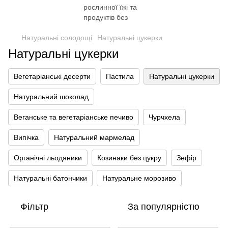
Натуральні солодощі
Натуральні цукерки
Натуральні цукерки
Вегетаріанські десерти
Пастила
Натуральні цукерки
Натуральний шоколад
Веганське та вегетаріанське печиво
Чурчхела
Випічка
Натуральний мармелад
Органічні льодяники
Козинаки без цукру
Зефір
Натуральні батончики
Натуральне морозиво
Фільтр
За популярністю