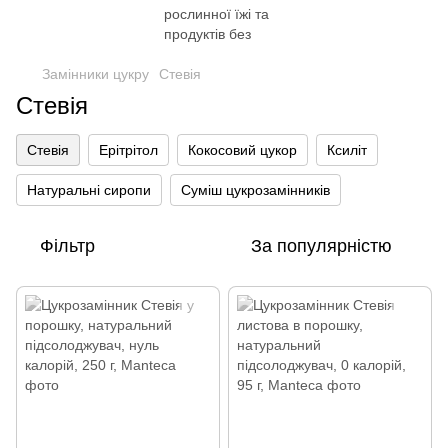
Замінники цукру
Стевія
Стевія
Стевія
Ерітрітол
Кокосовий цукор
Ксиліт
Натуральні сиропи
Суміш цукрозамінників
Фільтр
За популярністю