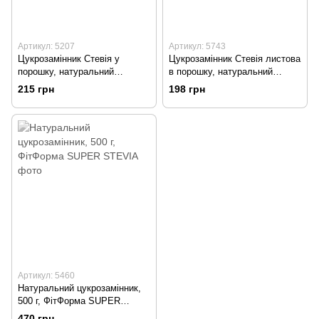
Артикул: 5207
Артикул: 5743
Цукрозамінник Стевія у
Цукрозамінник Стевія листова
порошку, натуральний
в порошку, натуральний
підсолоджувач, нуль калорій,
підсолоджувач, 0 калорій, 95
215 грн
198 грн
250 г, Manteca
г, Manteca
Артикул: 5460
Натуральний цукрозамінник,
500 г, ФітФорма SUPER
STEVIA
470 грн