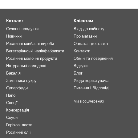
Каталог
Клієнтам
Сезонні продукти
Вхід до кабінету
Новинки
Про магазин
Рослинні ковбасні вироби
Оплата і доставка
Вегетаріанські напівфабрикати
Контакти
Рослинні молочні продукти
Обмін та повернення
Натуральні солодощі
Відгуки
Бакалія
Блог
Замінники цукру
Угода користувача
Суперфуди
Питання і Відповіді
Напої
Ми в соцмережах
Спеції
Консервація
Соуси
Горіхові пасти
Рослинні олії