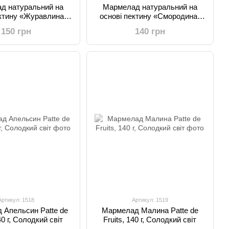
д натуральний на
Мармелад натуральний на
ектину «Журавлина-
основі пектину «Смородина-
192 г, Солодкий Світ
Полуниця», 192 г, Солодкий
150 грн
140 грн
Світ
Артикул: 1518
Артикул: 1519
 Апельсин Patte de
Мармелад Малина Patte de
40 г, Солодкий світ
Fruits, 140 г, Солодкий світ