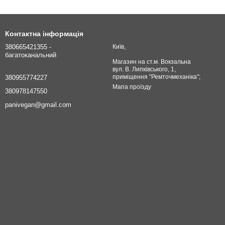
Контактна інформація
380665421355 -
Київ,
багатоканальний
Магазин на ст.м. Вокзальна
вул. В. Липківського, 1,
приміщення "Ремточмеханіка";
380955774227
Мапа проїзду
380978147550
panivegan@gmail.com