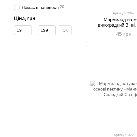
20
Немає в наявності
Артикул: 3967
Ціна, грн
Мармелад на м
виноградний Вінні,
Від Ціна, грн
До Ціна, грн
Onuka
ОК
45 грн
Артикул: 322