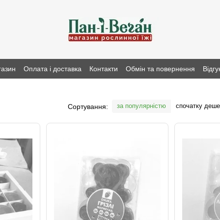
газин
Оплата і доставка
Контакти
Обмін та повернення
Відгу
за популярністю
спочатку деш
Сортування: