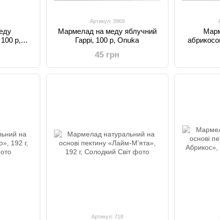
Артикул: 3969
еду
Мармелад на меду яблучний
Марм
 100 р,
Гаррі, 100 р, Onuka
абрикосов
45 грн
Артикул: 718