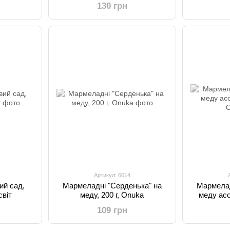
130 грн
Артикул: 6014
ий сад,
Мармеладні "Серденька" на
Мармелад
світ
меду, 200 г, Onuka
меду асор
109 грн