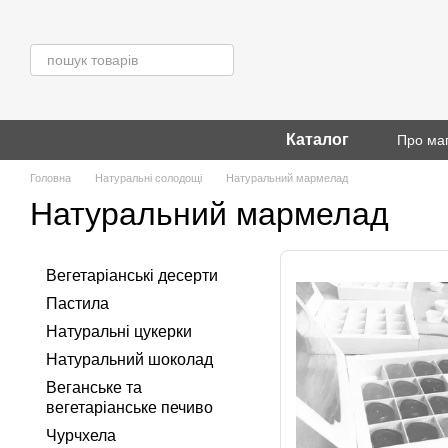
Перейти до основного контенту
Каталог
Про ма
Головна
Натуральні солодощі
Натуральний мармелад
Натуральний мармелад
Вегетаріанські десерти
Пастила
Натуральні цукерки
Натуральний шоколад
Веганське та
вегетаріанське печиво
Чурчхела