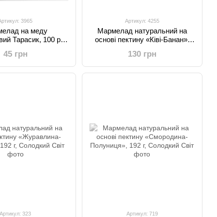
Артикул: 3965
Артикул: 4255
елад на меду
Мармелад натуральний на
ий Тарасик, 100 р,
основі пектину «Ківі-Банан»,
Onuka
192 г, Солодкий Світ
45 грн
130 грн
Артикул: 323
Артикул: 719