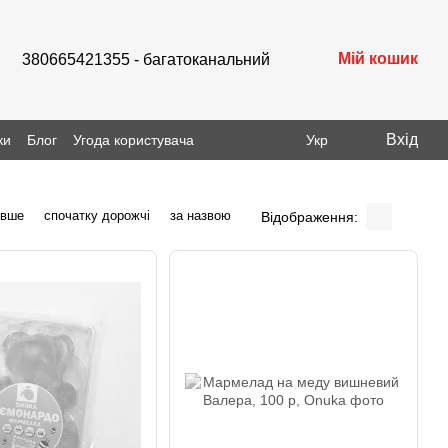
Мій кошик
380665421355 - багатоканальний
Вхід
ки
Блог
Угода користувача
Укр
евше
спочатку дорожчі
за назвою
Відображення: