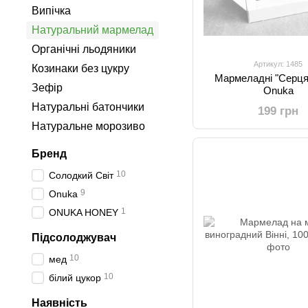
Випічка
Натуральний мармелад
Органічні льодяники
Артикул: 1485
Козинаки без цукру
Мармеладні "Серця",
Зефір
Onuka
Натуральні батончики
199 грн
Натуральне морозиво
Бренд
10
Солодкий Світ
9
Onuka
1
ONUKA HONEY
Підсолоджувач
10
мед
10
білий цукор
Наявність