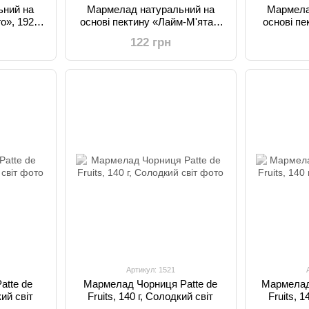
ьний на
Мармелад натуральний на
Мармела
», 192 г,
основі пектину «Лайм-М'ята»,
основі п
т
192 г, Солодкий Світ
Абрикос», 
122 грн
Артикул: 1521
atte de
Мармелад Чорниця Patte de
Мармелад
кий світ
Fruits, 140 г, Солодкий світ
Fruits, 1