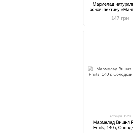
Мармелад натурал
основі пектину «Манго
Солодкий Сві
147 грн
Артикул: 1520
Мармелад Вишня P
Fruits, 140 г, Солод