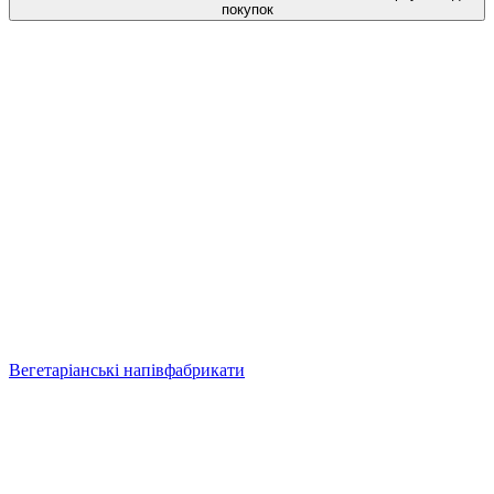
покупок
Вегетаріанські напівфабрикати