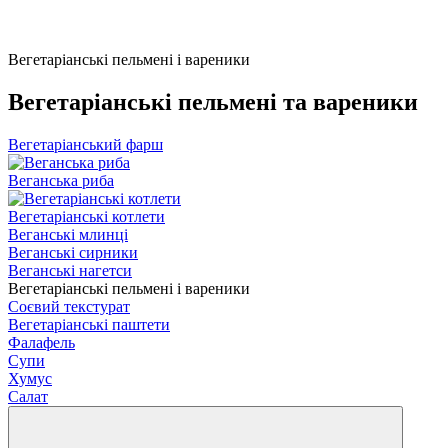
Вегетаріанські пельмені і вареники
Вегетаріанські пельмені та вареники
Вегетаріанський фарш
Веганська риба
Вегетаріанські котлети
Веганські млинці
Веганські сирники
Веганські нагетси
Вегетаріанські пельмені і вареники
Соєвий текстурат
Вегетаріанські паштети
Фалафель
Супи
Хумус
Салат