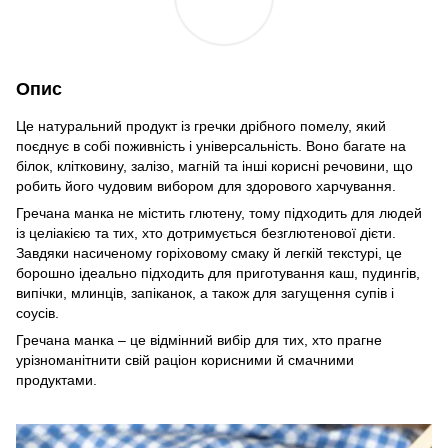
Опис
Це натуральний продукт із гречки дрібного помелу, який
поєднує в собі поживність і універсальність. Воно багате на
білок, клітковину, залізо, магній та інші корисні речовини, що
робить його чудовим вибором для здорового харчування.
Гречана манка не містить глютену, тому підходить для людей
із целіакією та тих, хто дотримується безглютенової дієти.
Завдяки насиченому горіховому смаку й легкій текстурі, це
борошно ідеально підходить для приготування каш, пудингів,
випічки, млинців, запіканок, а також для загущення супів і
соусів.
Гречана манка – це відмінний вибір для тих, хто прагне
урізноманітнити свій раціон корисними й смачними
продуктами.