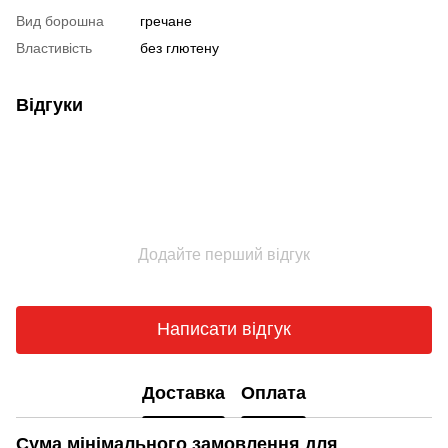
Вид борошна
гречане
Властивість
без глютену
Відгуки
Додайте перший відгук
Написати відгук
Доставка
Оплата
Сума мінімального замовлення для