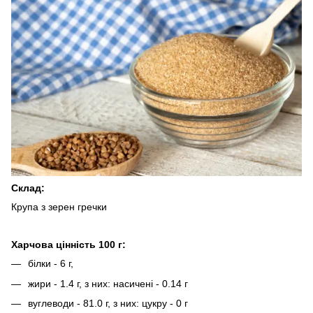
Склад:
Крупа з зерен гречки
Харчова цінність 100 г:
білки - 6 г,
жири - 1.4 г, з них: насичені - 0.14 г
вуглеводи - 81.0 г, з них: цукру - 0 г