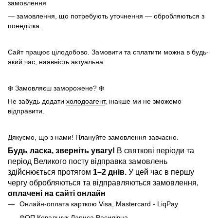
замовлення
— замовлення, що потребують уточнення — обробляються з
понеділка
Сайт працює цілодобово. Замовити та сплатити можна в будь-
який час, наявність актуальна.
❄️ Замовляєш заморожене? ❄️
Не забудь додати
холодоагент
, інакше ми не зможемо
відправити.
Дякуємо, що з нами! Плануйте замовлення завчасно.
Будь ласка, зверніть увагу!
В святкові періоди та
період Великого посту відправка замовлень
здійснюється протягом
1–2 днів.
У цей час в першу
чергу обробляються та відправляються замовлення,
оплачені на сайті онлайн
Онлайн-оплата карткою Visa, Mastercard - LiqPay
ФОП Ковальчук Лариса Василівна