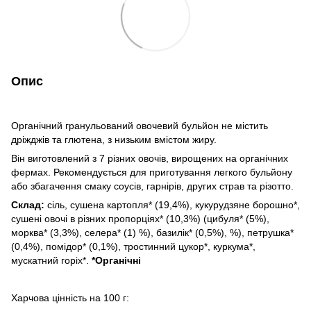
Опис
Органічний гранульований овочевий бульйон не містить
дріжджів та глютена, з низьким вмістом жиру.
Він виготовлений з 7 різних овочів, вирощених на органічних
фермах. Рекомендується для приготування легкого бульйону
або збагачення смаку соусів, гарнірів, других страв та різотто.
Склад:
сіль, сушена картопля* (19,4%), кукурудзяне борошно*,
сушені овочі в різних пропорціях* (10,3%) (цибуля* (5%),
морква* (3,3%), селера* (1) %), базилік* (0,5%), %), петрушка*
(0,4%), помідор* (0,1%), тростинний цукор*, куркума*,
мускатний горіх*.
*Органічні
Харчова цінність на 100 г: