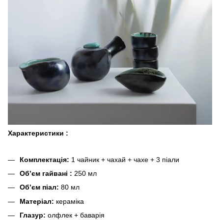
Характеристики :
Комплектація:
1 чайник + чахай + чахе + 3 піали
Об’єм гайвані :
250 мл
Об’єм піал:
80 мл
Матеріал:
кераміка
Глазур:
олфлек + баварія