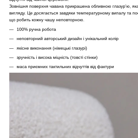
Зовнішня поверхня чавана прикрашена обливною глазур'ю, яка 
вигляду. Це досягається завдяки температурному випалу та п
що робить кожну чашу неповторною.
100% ручна робота
неповторний авторський дизайн і унікальний колір
якісне виконання (німецькі глазурі)
зручність і висока міцність (товсті стінки)
маса приємних тактильних відчуттів від фактури