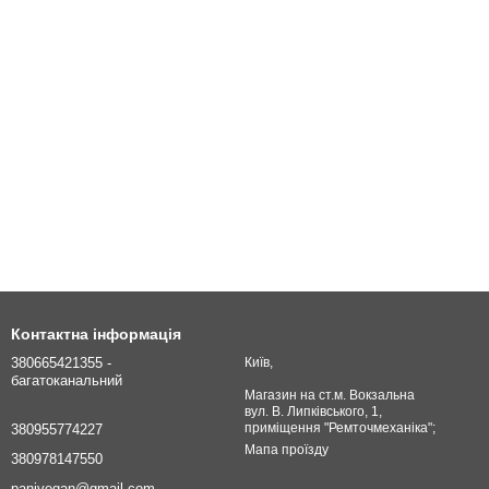
Контактна інформація
380665421355 -
Київ,
багатоканальний
Магазин на ст.м. Вокзальна
вул. В. Липківського, 1,
приміщення "Ремточмеханіка";
380955774227
Мапа проїзду
380978147550
panivegan@gmail.com