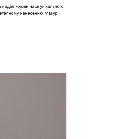
надає кожній чаші унікального
оетапному нанесенню глазурі,