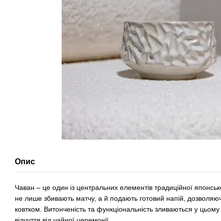
Опис
Чаван – це один із центральних елементів традиційної японсько
не лише збивають матчу, а й подають готовий напій, дозволя
ковтком. Витонченість та функціональність зливаються у цьому
відчуття від чайної церемонії.