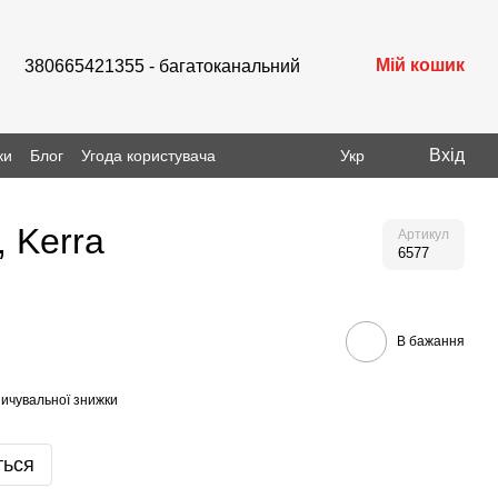
Мій кошик
380665421355 - багатоканальний
Вхід
ки
Блог
Угода користувача
Укр
 Kerra
Артикул
6577
В бажання
ичувальної знижки
ться