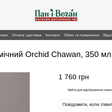
газин
Оплата і доставка
Контакти
Обмін та повернення
Відгу
мічний Orchid Chawan, 350 мл,
1 760 грн
Увійти
для відображення накоп
%
Повідомити, коли з'яви