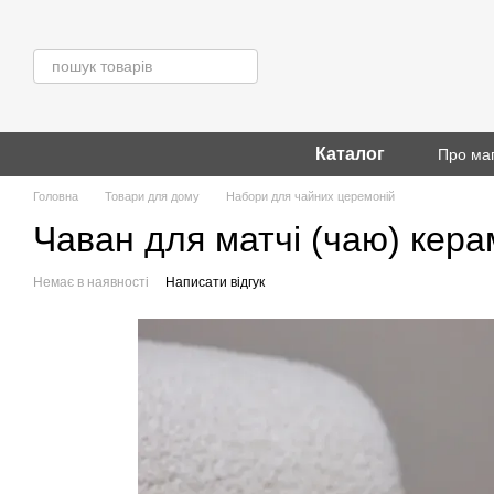
Перейти до основного контенту
Каталог
Про ма
Головна
Товари для дому
Набори для чайних церемоній
Чаван для матчі (чаю) кера
Немає в наявності
Написати відгук