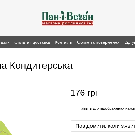
газин
Оплата і доставка
Контакти
Обмін та повернення
Відгу
на Кондитерська
176 грн
Увійти
для відображення накоп
%
Повідомити, коли з'яви