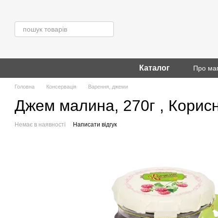
Перейти до основного контенту
Каталог
Про ма
Головна
Консервація
Варення, джеми
Джем малина, 270г , Корис
Немає в наявності
Написати відгук