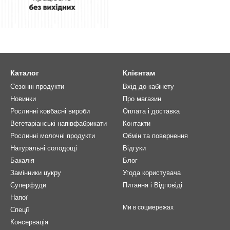
Каталог
Клієнтам
Сезонні продукти
Вхід до кабінету
Новинки
Про магазин
Рослинні ковбасні вироби
Оплата і доставка
Вегетаріанські напівфабрикати
Контакти
Рослинні молочні продукти
Обмін та повернення
Натуральні солодощі
Відгуки
Бакалія
Блог
Замінники цукру
Угода користувача
Суперфуди
Питання і Відповіді
Напої
Ми в соцмережах
Спеції
Консервація