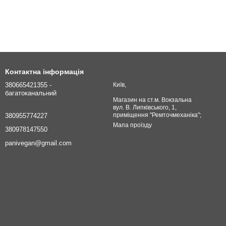
Контактна інформація
380665421355 -
Київ,
багатоканальний
Магазин на ст.м. Вокзальна
вул. В. Липківського, 1,
приміщення "Ремточмеханіка";
380955774227
Мапа проїзду
380978147550
panivegan@gmail.com