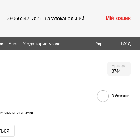
Мій кошик
380665421355 - багатоканальний
Вхід
ки
Блог
Угода користувача
Укр
Артикул
3744
В бажання
ичувальної знижки
ться