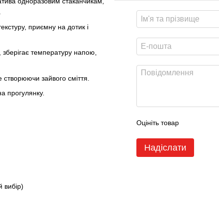
атива одноразовим стаканчикам,
.
екстуру, приємну на дотик і
в, зберігає температуру напою,
е створюючи зайвого сміття.
на прогулянку.
Оцініть товар
Надіслати
 вибір)