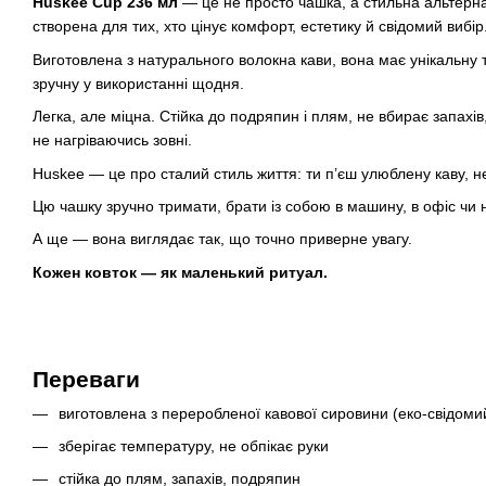
Huskee Cup 236 мл
— це не просто чашка, а стильна альтерн
створена для тих, хто цінує комфорт, естетику й свідомий вибір
Виготовлена з натурального волокна кави, вона має унікальну т
зручну у використанні щодня.
Легка, але міцна. Стійка до подряпин і плям, не вбирає запахі
не нагріваючись зовні.
Huskee — це про сталий стиль життя: ти п’єш улюблену каву, н
Цю чашку зручно тримати, брати із собою в машину, в офіс чи 
А ще — вона виглядає так, що точно приверне увагу.
Кожен ковток — як маленький ритуал.
Переваги
виготовлена з переробленої кавової сировини (еко-свідомий
зберігає температуру, не обпікає руки
стійка до плям, запахів, подряпин