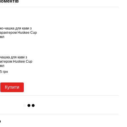
моментів
чашка для кави з
актером Huskee Cup
 мл
5 грн
Купити
р