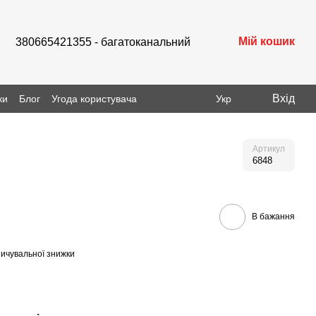
Мій кошик
380665421355 - багатоканальний
Вхід
ки
Блог
Угода користувача
Укр
Артикул
6848
В бажання
ичувальної знижки