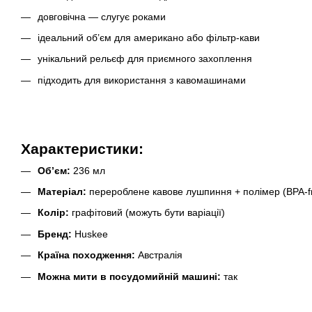
довговічна — слугує роками
ідеальний об’єм для американо або фільтр-кави
унікальний рельєф для приємного захоплення
підходить для використання з кавомашинами
Характеристики:
Обʼєм:
236 мл
Матеріал:
перероблене кавове лушпиння + полімер (BPA-f
Колір:
графітовий (можуть бути варіації)
Бренд:
Huskee
Країна походження:
Австралія
Можна мити в посудомийній машині:
так