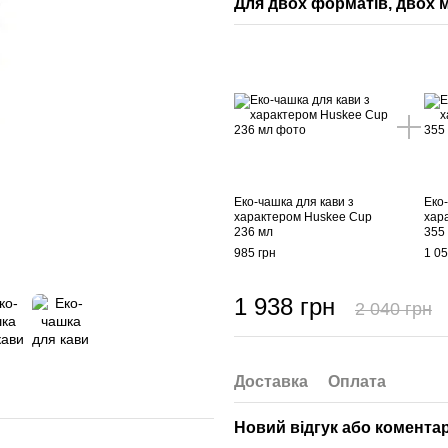
Для двох форматів, двох 
Еко-чашка для кави з
Еко-
характером Huskee Cup
хар
236 мл
355
985 грн
1 05
1 938 грн
2 040 грн
Доставка
Оплата
Новий відгук або комента