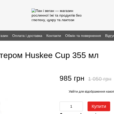
газин
Оплата і доставка
Контакти
Обмін та повернення
Відгу
ктером Huskee Cup 355 мл
985 грн
1 050 грн
Увійти
для відображення накоп
%
Купити