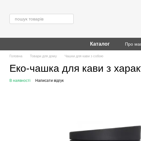
Перейти до основного контенту
Каталог
Про ма
Головна
Товари для дому
Чашки для кави з собою
Еко-чашка для кави з хара
В наявності
Написати відгук