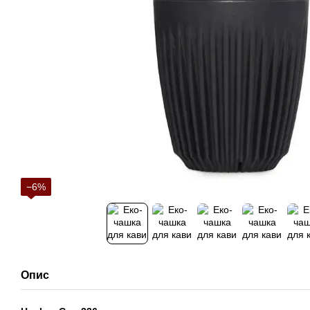
−6%
Опис