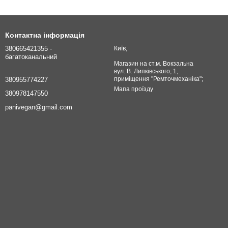
Контактна інформація
380665421355 -
Київ,
багатоканальний
Магазин на ст.м. Вокзальна
вул. В. Липківського, 1,
приміщення "Ремточмеханіка";
380955774227
Мапа проїзду
380978147550
panivegan@gmail.com