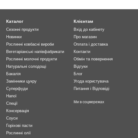
Каталог
Клієнтам
Сезонні продукти
Вхід до кабінету
Новинки
Про магазин
Рослинні ковбасні вироби
Оплата і доставка
Вегетаріанські напівфабрикати
Контакти
Рослинні молочні продукти
Обмін та повернення
Натуральні солодощі
Відгуки
Бакалія
Блог
Замінники цукру
Угода користувача
Суперфуди
Питання і Відповіді
Напої
Ми в соцмережах
Спеції
Консервація
Соуси
Горіхові пасти
Рослинні олії