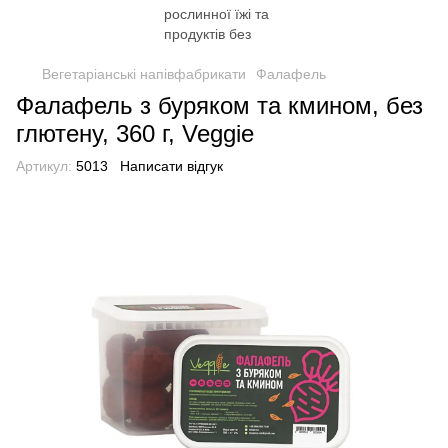
Вегетаріанські напівфабрикати
Фалафель
Фалафель з буряком та кмином, без
глютену, 360 г, Veggie
Артикул:
5013
Написати відгук