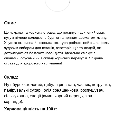
Опис
Це яскрава та корисна страва, що поєднує насичений смак
нуту з ніжною солодкістю буряка та пряним ароматом кмину.
Хрустка скоринка й соковита текстура роблять цей фалафель
чудовим вибором для веганів, вегетаріанців та людей, які
дотримуються безглютенової дієти. Ідеально смакує з
овочами, соусами чи в складі корисних перекусів. Яскрава
страва для здорового харчування!
Склад:
Нут, буряк столовий, цибуля ріпчаста, часник, петрушка,
панірувальні сухарі, олія соняшникова, розпушувач,
сіль кухонна, спеції (кмин, чорний перець, зіра,
коріандр).
Харчова цінність на 100 г: