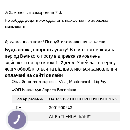
❄️ Замовляєш заморожене? ❄️
Не забудь додати
холодоагент
, інакше ми не зможемо
відправити.
Дякуємо, що з нами! Плануйте замовлення завчасно.
Будь ласка, зверніть увагу!
В святкові періоди та
період Великого посту відправка замовлень
здійснюється протягом
1–2 днів.
У цей час в першу
чергу обробляються та відправляються замовлення,
оплачені на сайті онлайн
Онлайн-оплата карткою Visa, Mastercard - LiqPay
ФОП Ковальчук Лариса Василівна
Номер рахунку
UA923052990000026009005012075
ІПН
3001900243
Банк
АТ КБ "ПРИВАТБАНК"