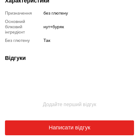
Характеристики
Призначення
без глютену
Основний
білковий
нут+буряк
інгредієнт
Без глютену
Так
Відгуки
Додайте перший відгук
Написати відгук