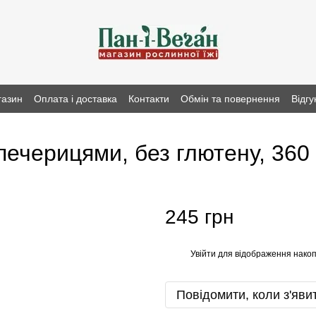
газин
Оплата і доставка
Контакти
Обмін та повернення
Відгу
ечерицями, без глютену, 360 г
245 грн
Увійти
для відображення накоп
%
Повідомити, коли з'яви