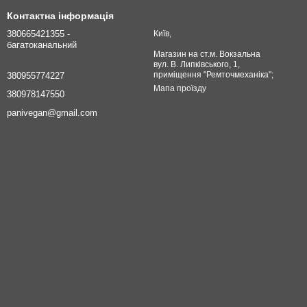
Контактна інформація
380665421355 -
Київ,
багатоканальний
Магазин на ст.м. Вокзальна
вул. В. Липківського, 1,
приміщення "Ремточмеханіка";
380955774227
Мапа проїзду
380978147550
panivegan@gmail.com