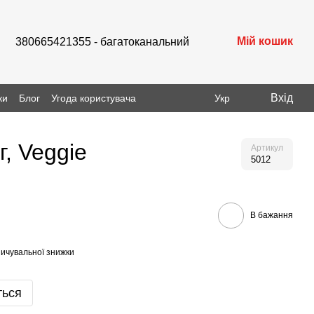
Мій кошик
380665421355 - багатоканальний
Вхід
ки
Блог
Угода користувача
Укр
, Veggie
Артикул
5012
В бажання
ичувальної знижки
ться