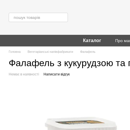
Перейти до основного контенту
Каталог
Про ма
Головна
Вегетаріанські напівфабрикати
Фалафель
Фалафель з кукурудзою та п
Немає в наявності
Написати відгук