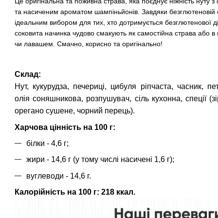
Це оригінальна та поживна страва, яка поєднує ніжність нуту 
та насиченим ароматом шампіньйонів. Завдяки безглютеновій
ідеальним вибором для тих, хто дотримується безглютенової ді
соковита начинка чудово смакують як самостійна страва або в
чи лавашем. Смачно, корисно та оригінально!
Склад:
Нут, кукурудза, печериці, цибуля ріпчаста, часник, пе
олія соняшникова, розпушувач, сіль кухонна, спеції (зір
орегано сушене, чорний перець).
Харчова цінність на 100 г:
білки - 4,6 г;
жири - 14,6 г (у тому числі насичені 1,6 г);
вуглеводи - 14,6 г.
Калорійність на 100 г: 218 ккал.