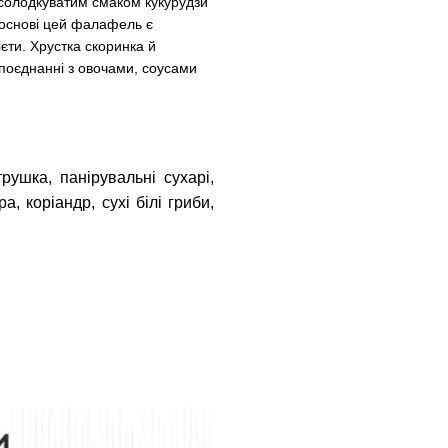
з солодкуватим смаком кукурудзи
 основі цей фалафель є
єти. Хрустка скоринка й
 поєднанні з овочами, соусами
трушка, панірувальні сухарі,
а, коріандр, сухі білі гриби,