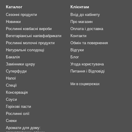
Каталог
Клієнтам
Сезонні продукти
Вхід до кабінету
Новинки
Про магазин
Рослинні ковбасні вироби
Оплата і доставка
Вегетаріанські напівфабрикати
Контакти
Рослинні молочні продукти
Обмін та повернення
Натуральні солодощі
Відгуки
Бакалія
Блог
Замінники цукру
Угода користувача
Суперфуди
Питання і Відповіді
Напої
Ми в соцмережах
Спеції
Консервація
Соуси
Горіхові пасти
Рослинні олії
Снеки
Аромати для дому: