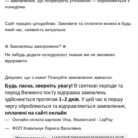
— замовлення, що потребують уточнення — обробляються з
понеділка
Сайт працює цілодобово. Замовити та сплатити можна в будь-
який час, наявність актуальна.
❄️ Замовляєш заморожене? ❄️
Не забудь додати
холодоагент
, інакше ми не зможемо
відправити.
Дякуємо, що з нами! Плануйте замовлення завчасно.
Будь ласка, зверніть увагу!
В святкові періоди та
період Великого посту відправка замовлень
здійснюється протягом
1–2 днів.
У цей час в першу
чергу обробляються та відправляються замовлення,
оплачені на сайті онлайн
Онлайн-оплата карткою Visa, Mastercard - LiqPay
ФОП Ковальчук Лариса Василівна