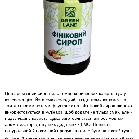
Цей ароматний сироп має темно-коричневий колір та густу
консистенцію. Його смак солодкий, з відтінками карамелі, а
також легкими нотами фруктових нот. Фініковий сироп широко
використовується в кулінарії, щоб додати не тільки смак, але й
надзвичайну користь, адже виготовляється він без жодних
ароматизаторів, штучних додатків чи ГМО. Повністю
натуральний й поживний продукт, що має бути на кожній кухні.
Фініковий сироп може використовуватися як заміна звичайного