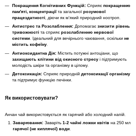
Покращення Когнітивних Функцій:
Сприяє
покращенню
пам'яті, концентрації
та загальної
розумової
працездатності
, діючи як м'який природний ноотроп.
Антистрес та Розслаблення:
Допомагає
знизити рівень
тривожності
та сприяє
розслабленню нервової
системи
. Ідеальний для вечірнього чаювання, оскільки
не
містить кофеїну
.
Антиоксидантна Дія:
Містить потужні антоціани, що
захищають клітини від окисного стресу
і підтримують
молодість шкіри та організму в цілому.
Детоксикація:
Сприяє природній
детоксикації організму
та підтримує функцію печінки.
Як використовувати?
Анчан чай використовується як гарячий або холодний напій.
Заварювання:
Заваріть
1-2 чайні ложки квітів
на 250 мл
гарячої (не киплячої) води
.