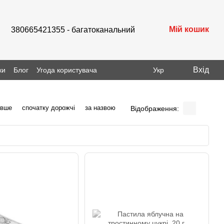
Мій кошик
380665421355 - багатоканальний
Вхід
ки
Блог
Угода користувача
Укр
евше
спочатку дорожчі
за назвою
Відображення: