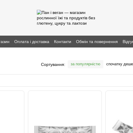
газин
Оплата і доставка
Контакти
Обмін та повернення
Відгу
за популярністю
спочатку деш
Сортування: