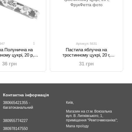
1
947
Артикул: 5631
а Полунична на
Пастила яблучна на
ному цукрі, 20 р,
тростинному цукрі, 20 г,
ФрукФетта
ФрукФетта
36 грн
31 грн
Контактна інформація
380665421355 -
Київ,
багатоканальний
Магазин на ст.м. Вокзальна
вул. В. Липківського, 1,
приміщення "Ремточмеханіка";
380955774227
Мапа проїзду
380978147550