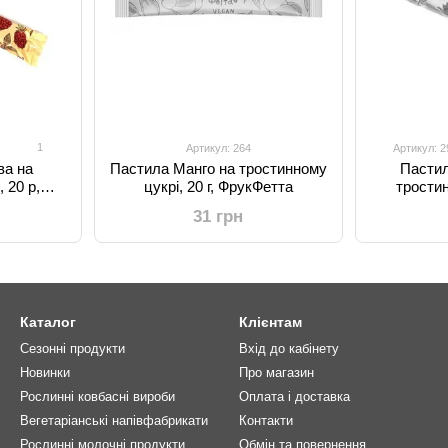
1
Артикул: 264
Артикул: 2
ва на
Пастила Манго на тростинному
Пастил
 20 р,
цукрі, 20 г, ФрукФетта
тростин
31 грн
Каталог
Клієнтам
Сезонні продукти
Вхід до кабінету
Новинки
Про магазин
Рослинні ковбасні вироби
Оплата і доставка
Вегетаріанські напівфабрикати
Контакти
Рослинні молочні продукти
Обмін та повернення