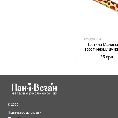
Артикул: 2948
Пастила Малино
тростинному цукрі,
ФрукФетта
35 грн
© 2026
Приймаємо до оплати