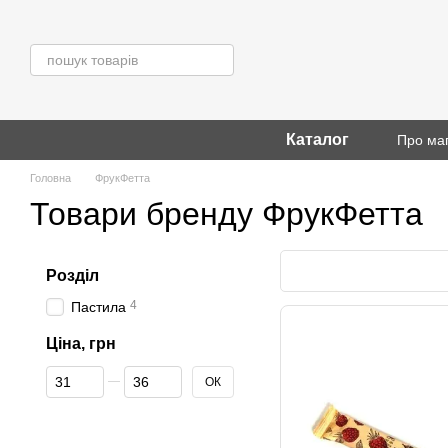
Перейти до основного контенту
Каталог
Про ма
Головна
ФрукФетта
Товари бренду ФрукФетта
Розділ
4
Пастила
Ціна, грн
Від Ціна, грн
До Ціна, грн
ОК