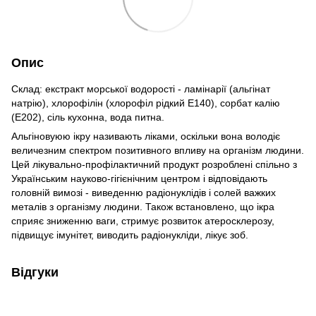
Опис
Склад: екстракт морської водорості - ламінарії (альгінат
натрію), хлорофілін (хлорофіл рідкий Е140), сорбат калію
(Е202), сіль кухонна, вода питна.
Альгіновуюю ікру називають ліками, оскільки вона володіє
величезним спектром позитивного впливу на організм людини.
Цей лікувально-профілактичний продукт розроблені спільно з
Українським науково-гігієнічним центром і відповідають
головній вимозі - виведенню радіонуклідів і солей важких
металів з організму людини. Також встановлено, що ікра
сприяє зниженню ваги, стримує розвиток атеросклерозу,
підвищує імунітет, виводить радіонукліди, лікує зоб.
Відгуки