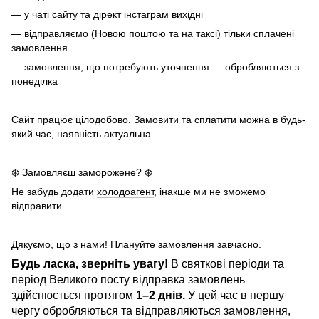
— у чаті сайту та дірект інстаграм вихідні
— відправляємо (Новою поштою та на таксі) тільки сплачені
замовлення
— замовлення, що потребують уточнення — обробляються з
понеділка
Сайт працює цілодобово. Замовити та сплатити можна в будь-
який час, наявність актуальна.
❄️ Замовляєш заморожене? ❄️
Не забудь додати
холодоагент
, інакше ми не зможемо
відправити.
Дякуємо, що з нами! Плануйте замовлення завчасно.
Будь ласка, зверніть увагу!
В святкові періоди та
період Великого посту відправка замовлень
здійснюється протягом
1–2 днів.
У цей час в першу
чергу обробляються та відправляються замовлення,