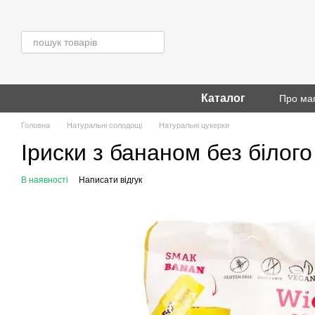
Перейти до основного контенту
Каталог
Про ма
Головна
Натуральні солодощі
Натуральні цукерки
Іриски з бананом без білого 
В наявності
Написати відгук