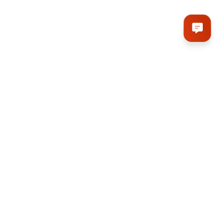
Контактна інформація
380665421355 -
Київ,
багатоканальний
Магазин на ст.м. Вокзальна
вул. В. Липківського, 1,
приміщення "Ремточмеханіка";
380955774227
Мапа проїзду
380978147550
panivegan@gmail.com