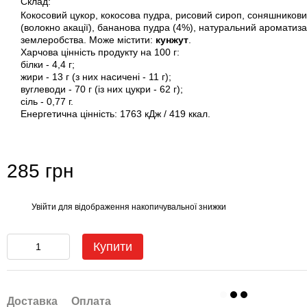
Склад:
Кокосовий цукор, кокосова пудра, рисовий сироп, соняшниковий
(волокно акації), бананова пудра (4%), натуральний ароматиза
землеробства. Може містити:
кунжут
.
Харчова цінність продукту на 100 г:
білки - 4,4 г;
жири - 13 г (з них насичені - 11 г);
вуглеводи - 70 г (із них цукри - 62 г);
сіль - 0,77 г.
Енергетична цінність: 1763 кДж / 419 ккал.
285 грн
Увійти
для відображення накопичувальної знижки
%
Купити
Доставка
Оплата