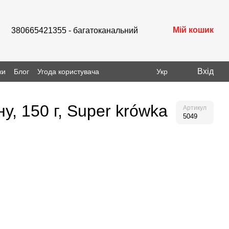
Мій кошик
380665421355 - багатоканальний
Вхід
ки
Блог
Угода користувача
Укр
у, 150 г, Super krówka
Артикул
5049