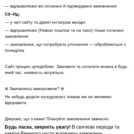
— відправляємо всі оплачені й підтверджені замовлення
Сб–Нд:
— у чаті сайту та дірект інстаграм вихідні
— відправляємо (Новою поштою та на таксі) тільки сплачені
замовлення
— замовлення, що потребують уточнення — обробляються з
понеділка
Сайт працює цілодобово. Замовити та сплатити можна в будь-
який час, наявність актуальна.
❄️ Замовляєш заморожене? ❄️
Не забудь додати
холодоагент
, інакше ми не зможемо
відправити.
Дякуємо, що з нами! Плануйте замовлення завчасно.
Будь ласка, зверніть увагу!
В святкові періоди та
період Великого посту відправка замовлень