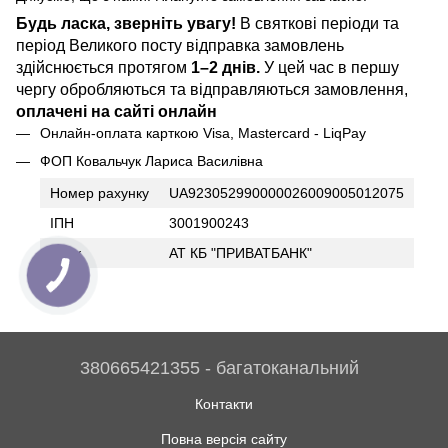
Будь ласка, зверніть увагу!
В святкові періоди та
період Великого посту відправка замовлень
здійснюється протягом
1–2 днів.
У цей час в першу
чергу обробляються та відправляються замовлення,
оплачені на сайті онлайн
Онлайн-оплата карткою Visa, Mastercard - LiqPay
ФОП Ковальчук Лариса Василівна
Номер рахунку
UA923052990000026009005012075
ІПН
3001900243
Банк
АТ КБ "ПРИВАТБАНК"
380665421355 - багатоканальний
Контакти
Повна версія сайту