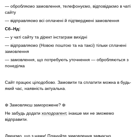
— обробляємо замовлення, телефонуємо, відповідаємо в чаті
сайту
— відправляємо всі оплачені й підтверджені замовлення
Сб–Нд:
— у чаті сайту та дірект інстаграм вихідні
— відправляємо (Новою поштою та на таксі) тільки сплачені
замовлення
— замовлення, що потребують уточнення — обробляються з
понеділка
Сайт працює цілодобово. Замовити та сплатити можна в будь-
який час, наявність актуальна.
❄️ Замовляєш заморожене? ❄️
Не забудь додати
холодоагент
, інакше ми не зможемо
відправити.
Дякуємо, що з нами! Плануйте замовлення завчасно.