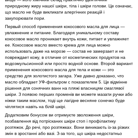
природному жиру нашої шкіри, тіла і шкіри голови. Це означає,
що масло не буде викликати алергічних реакцій і
закупорювати пори.
Первый способ применения кокосового масла для лица —
увлажнение и питание. Благодаря уникальному составу
кокосовое масло проникает внутрь кожи, питает и увлажняет
ее. Кокосовое масло вместо крема для лица можно
использовать даже на морозе — состав не замерзает и не
повреждает кожу, в отличие от косметических продуктов на
водоэмульсионной или просто водной основе. Второй вариант
применения кокосового масла для тела и кожи — это
средство для золотистого загара. Уже давно доказано, что
масло обладает УФ-фильтром с показателем 5. Це відмінне
рішення для сонячних ванн на пляжі власницям смаглявої
шкіри. З появою перших променів ви можете мазати ручки або
ніжки таким маслом, тоді ще лагідне весняне сонечко буде
чіплятися навіть на білій шкірі.
Додатковим бонусом ви отримуєте зволоження шкіри,
позбавлення від потрісканих шкіри стоп і профілактику
розтяжок. До речі, про розтяжках. Вони виникають із-за різких
змін в зростанні або вазі. З-за того, що шкіра недостатньо