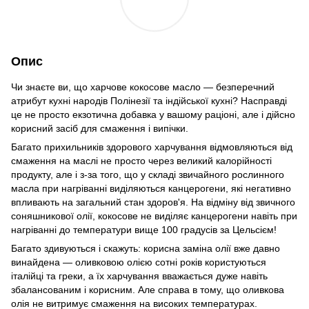
Опис
Чи знаєте ви, що харчове кокосове масло — безперечний
атрибут кухні народів Полінезії та індійської кухні? Насправді
це не просто екзотична добавка у вашому раціоні, але і дійсно
корисний засіб для смаження і випічки.
Багато прихильників здорового харчування відмовляються від
смаження на маслі не просто через великий калорійності
продукту, але і з-за того, що у складі звичайного рослинного
масла при нагріванні виділяються канцерогени, які негативно
впливають на загальний стан здоров'я. На відміну від звичного
соняшникової олії, кокосове не виділяє канцерогени навіть при
нагріванні до температури вище 100 градусів за Цельсієм!
Багато здивуються і скажуть: корисна заміна олії вже давно
винайдена — оливковою олією сотні років користуються
італійці та греки, а їх харчування вважається дуже навіть
збалансованим і корисним. Але справа в тому, що оливкова
олія не витримує смаження на високих температурах.