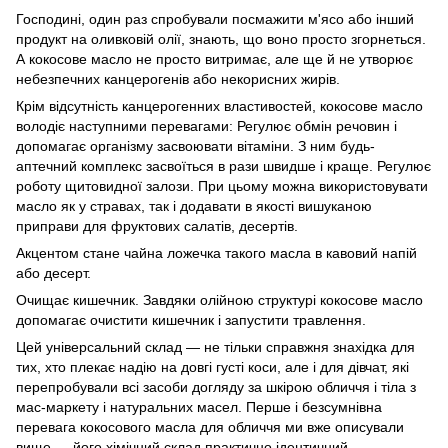
Господині, один раз спробували посмажити м'ясо або інший
продукт на оливковій олії, знають, що воно просто згорнеться.
А кокосове масло не просто витримає, але ще й не утворює
небезпечних канцерогенів або некорисних жирів.
Крім відсутність канцерогенних властивостей, кокосове масло
володіє наступними перевагами: Регулює обмін речовин і
допомагає організму засвоювати вітаміни. З ним будь-
аптечний комплекс засвоїться в рази швидше і краще. Регулює
роботу щитовидної залози. При цьому можна використовувати
масло як у стравах, так і додавати в якості вишуканою
приправи для фруктових салатів, десертів.
Акцентом стане чайна ложечка такого масла в кавовий напій
або десерт.
Очищає кишечник. Завдяки олійною структурі кокосове масло
допомагає очистити кишечник і запустити травлення.
Цей універсальний склад — не тільки справжня знахідка для
тих, хто плекає надію на довгі густі коси, але і для дівчат, які
перепробували всі засоби догляду за шкірою обличчя і тіла з
мас-маркету і натуральних масел. Перше і безсумнівна
перевага кокосового масла для обличчя ми вже описували
вище — його хімічний склад практично ідентичний