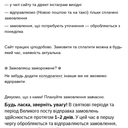
— у чаті сайту та дірект інстаграм вихідні
— відправляємо (Новою поштою та на таксі) тільки сплачені
замовлення
— замовлення, що потребують уточнення — обробляються з
понеділка
Сайт працює цілодобово. Замовити та сплатити можна в будь-
який час, наявність актуальна.
❄️ Замовляєш заморожене? ❄️
Не забудь додати
холодоагент
, інакше ми не зможемо
відправити.
Дякуємо, що з нами! Плануйте замовлення завчасно.
Будь ласка, зверніть увагу!
В святкові періоди та
період Великого посту відправка замовлень
здійснюється протягом
1–2 днів.
У цей час в першу
чергу обробляються та відправляються замовлення,