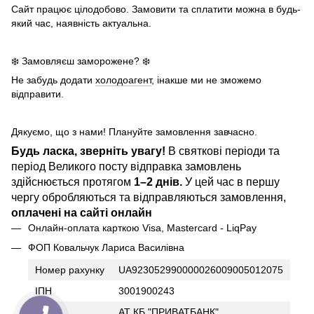
Сайт працює цілодобово. Замовити та сплатити можна в будь-
який час, наявність актуальна.
❄️ Замовляєш заморожене? ❄️
Не забудь додати
холодоагент
, інакше ми не зможемо
відправити.
Дякуємо, що з нами! Плануйте замовлення завчасно.
Будь ласка, зверніть увагу!
В святкові періоди та
період Великого посту відправка замовлень
здійснюється протягом
1–2 днів.
У цей час в першу
чергу обробляються та відправляються замовлення,
оплачені на сайті онлайн
Онлайн-оплата карткою Visa, Mastercard - LiqPay
ФОП Ковальчук Лариса Василівна
Номер рахунку
UA923052990000026009005012075
ІПН
3001900243
Банк
АТ КБ "ПРИВАТБАНК"