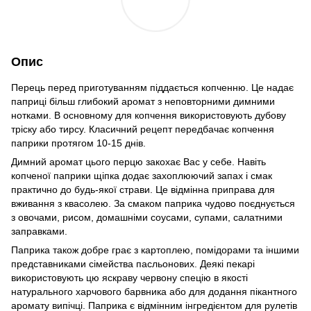
Опис
Перець перед приготуванням піддається копченню. Це надає
паприці більш глибокий аромат з неповторними димними
нотками. В основному для копчення використовують дубову
тріску або тирсу. Класичний рецепт передбачає копчення
паприки протягом 10-15 днів.
Димний аромат цього перцю закохає Вас у себе. Навіть
копченої паприки щіпка додає захоплюючий запах і смак
практично до будь-якої страви. Це відмінна приправа для
вживання з квасолею. За смаком паприка чудово поєднується
з овочами, рисом, домашніми соусами, супами, салатними
заправками.
Паприка також добре грає з картоплею, помідорами та іншими
представниками сімейства пасльонових. Деякі пекарі
використовують цю яскраву червону спецію в якості
натурального харчового барвника або для додання пікантного
аромату випічці. Паприка є відмінним інгредієнтом для рулетів