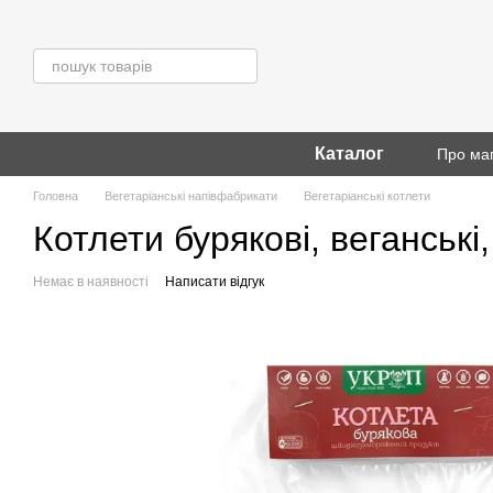
Перейти до основного контенту
Каталог
Про ма
Головна
Вегетаріанські напівфабрикати
Вегетаріанські котлети
Котлети бурякові, веганські
Немає в наявності
Написати відгук