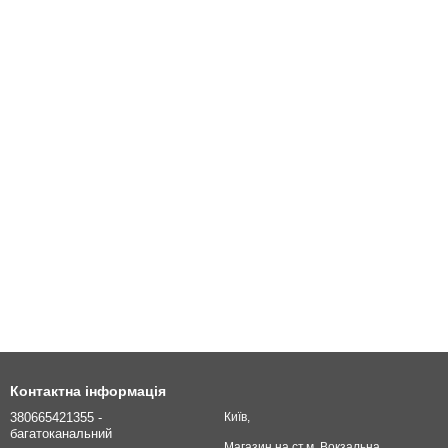
Контактна інформація
380665421355 -
Київ,
багатоканальний
Магазин на ст.м. Вокзальна