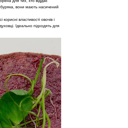
рена для тих, хто віддає
 буряка, вони мають насичений
 корисні властивості овочів і
духовці. Ідеально підходять для