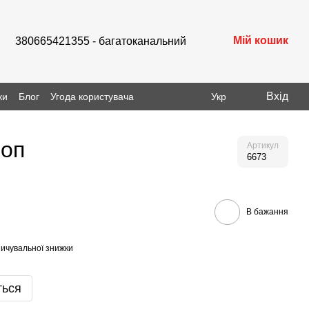
Мій кошик
380665421355 - багатоканальний
Вхід
ки
Блог
Угода користувача
Укр
роп
Артикул
6673
В бажання
ичувальної знижки
ться