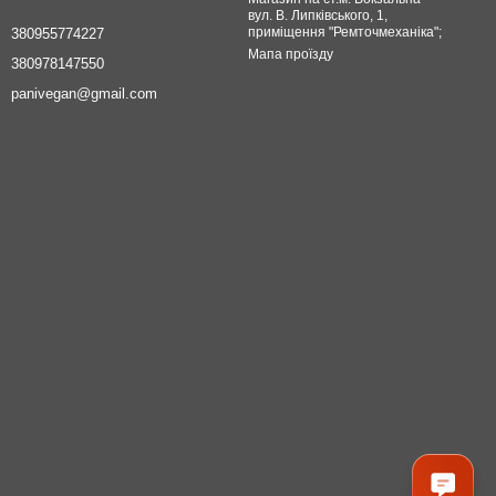
вул. В. Липківського, 1,
приміщення "Ремточмеханіка";
380955774227
Мапа проїзду
380978147550
panivegan@gmail.com