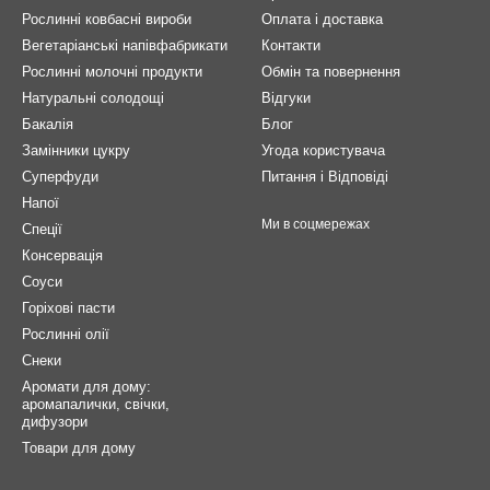
Рослинні ковбасні вироби
Оплата і доставка
Вегетаріанські напівфабрикати
Контакти
Рослинні молочні продукти
Обмін та повернення
Натуральні солодощі
Відгуки
Бакалія
Блог
Замінники цукру
Угода користувача
Суперфуди
Питання і Відповіді
Напої
Ми в соцмережах
Спеції
Консервація
Соуси
Горіхові пасти
Рослинні олії
Снеки
Аромати для дому:
аромапалички, свічки,
дифузори
Товари для дому