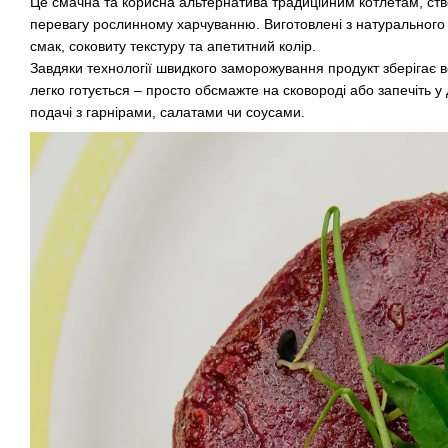
Це смачна та корисна альтернатива традиційним котлетам, ство
перевагу рослинному харчуванню. Виготовлені з натурального
смак, соковиту текстуру та апетитний колір.
Завдяки технології швидкого заморожування продукт зберігає всі
легко готується – просто обсмажте на сковороді або запечіть у 
подачі з гарнірами, салатами чи соусами.