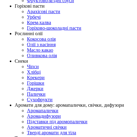
Фруктово-ягідні соуси
Горіхові пасти
Арахісові пасти
Урбечі
Крем-халва
Горіхово-шоколадні пасти
Рослинні олії
Кокосова олія
Олії з насіння
Масло какао
Оливкова олія
Снеки
Чіпси
Хлібці
Крекери
Горішки
Джерки
Палички
Сухофрукти
Аромати для дому: аромапалички, свічки, дифузори
Аромапалички
Аромадифузори
Підставки під аромопалички
Ароматичні свічки
Тверді аромати для тіла