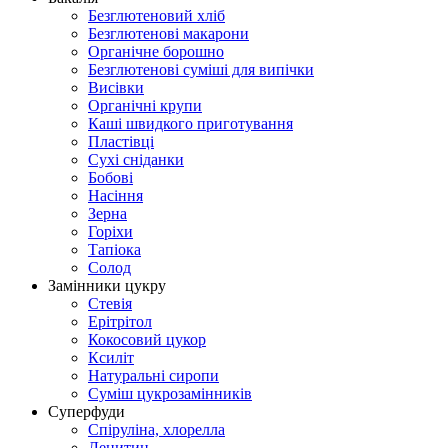
Безглютеновий хліб
Безглютенові макарони
Органічне борошно
Безглютенові суміші для випічки
Висівки
Органічні крупи
Каші швидкого приготування
Пластівці
Сухі сніданки
Бобові
Насіння
Зерна
Горіхи
Тапіока
Солод
Замінники цукру
Стевія
Ерітрітол
Кокосовий цукор
Ксиліт
Натуральні сиропи
Суміш цукрозамінників
Суперфуди
Спіруліна, хлорелла
Лецитин