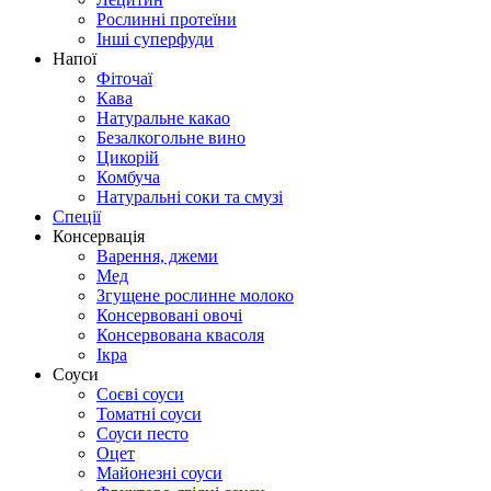
Рослинні протеїни
Інші суперфуди
Напої
Фіточаї
Кава
Натуральне какао
Безалкогольне вино
Цикорій
Комбуча
Натуральні соки та смузі
Спеції
Консервація
Варення, джеми
Мед
Згущене рослинне молоко
Консервовані овочі
Консервована квасоля
Ікра
Соуси
Соєві соуси
Томатні соуси
Соуси песто
Оцет
Майонезні соуси