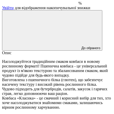
%
Увійти
для відображення накопичувальної знижки
До обраного
Опис
Насолоджуйтеся традиційним смаком ковбаси в новому
рослинному форматі! Пшенична ковбаса - це універсальний
продукт із м'якою текстурою та збалансованим смаком, який
чудово підійде для будь-якого випадку.
Виготовлена з пшеничного білка (глютен), що забезпечує
насичену текстуру і високий рівень рослинного білка.
Чудово підходить для бутербродів, салатів, закусок і гарячих
страв, легко доповнюючи ваш раціон.
Ковбаса «Класика» - це смачний і корисний вибір для тих, хто
хоче насолоджуватися знайомими смаками, залишаючись
вірним рослинному харчуванню.