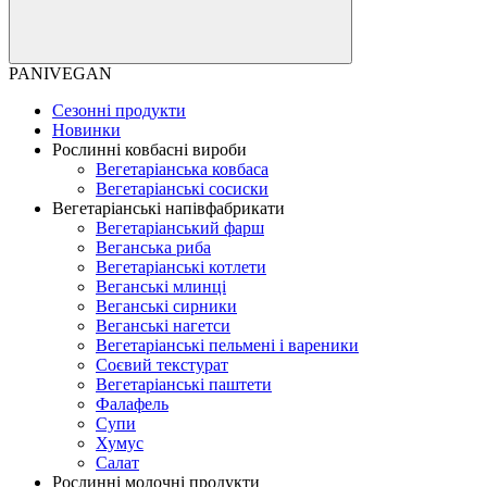
PANIVEGAN
Сезонні продукти
Новинки
Рослинні ковбасні вироби
Вегетаріанська ковбаса
Вегетаріанські сосиски
Вегетаріанські напівфабрикати
Вегетаріанський фарш
Веганська риба
Вегетаріанські котлети
Веганські млинці
Веганські сирники
Веганські нагетси
Вегетаріанські пельмені і вареники
Соєвий текстурат
Вегетаріанські паштети
Фалафель
Супи
Хумус
Салат
Рослинні молочні продукти