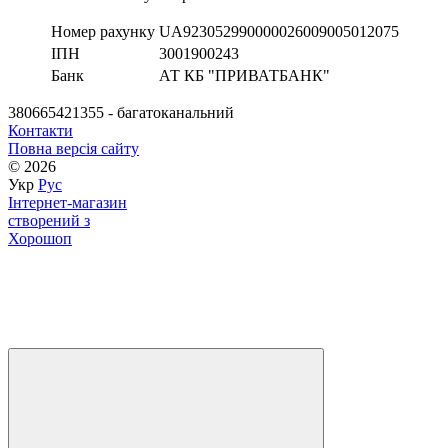
Номер рахунку
UA923052990000026009005012075
ІПН
3001900243
Банк
АТ КБ "ПРИВАТБАНК"
380665421355 - багатоканальний
Контакти
Повна версія сайту
© 2026
Укр
Рус
Інтернет-магазин
створений з
Хорошоп