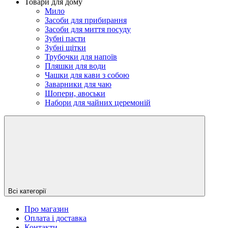
Товари для дому
Мило
Засоби для прибирання
Засоби для миття посуду
Зубні пасти
Зубні щітки
Трубочки для напоїв
Пляшки для води
Чашки для кави з собою
Заварники для чаю
Шопери, авоськи
Набори для чайних церемоній
Всі категорії
Про магазин
Оплата і доставка
Контакти