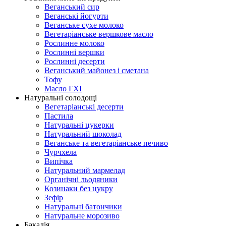
Веганський сир
Веганські йогурти
Веганське сухе молоко
Вегетаріанське вершкове масло
Рослинне молоко
Рослинні вершки
Рослинні десерти
Веганський майонез і сметана
Тофу
Масло ГХІ
Натуральні солодощі
Вегетаріанські десерти
Пастила
Натуральні цукерки
Натуральний шоколад
Веганське та вегетаріанське печиво
Чурчхела
Випічка
Натуральний мармелад
Органічні льодяники
Козинаки без цукру
Зефір
Натуральні батончики
Натуральне морозиво
Бакалія