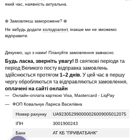
який час, наявність актуальна.
❄️ Замовляєш заморожене? ❄️
Не забудь додати
холодоагент
, інакше ми не зможемо
відправити.
Дякуємо, що з нами! Плануйте замовлення завчасно.
Будь ласка, зверніть увагу!
В святкові періоди та
період Великого посту відправка замовлень
здійснюється протягом
1–2 днів.
У цей час в першу
чергу обробляються та відправляються замовлення,
оплачені на сайті онлайн
Онлайн-оплата карткою Visa, Mastercard - LiqPay
ФОП Ковальчук Лариса Василівна
Номер рахунку
UA923052990000026009005012075
ІПН
3001900243
Банк
АТ КБ "ПРИВАТБАНК"