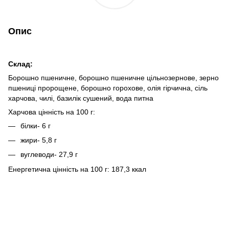
Опис
Склад:
Борошно пшеничне, борошно пшеничне цільнозернове, зерно
пшениці пророщене, борошно горохове, олія гірчична, сіль
харчова, чилі, базилік сушений, вода питна
Харчова цінність на 100 г:
білки- 6 г
жири- 5,8 г
вуглеводи- 27,9 г
Енергетична цінність на 100 г: 187,3 ккал