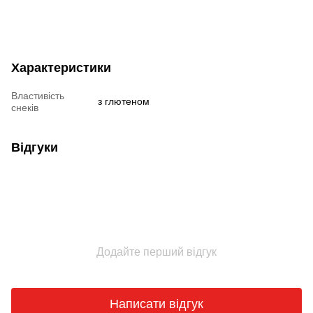
Характеристики
Властивість
з глютеном
снеків
Відгуки
Додайте перший відгук
Написати відгук