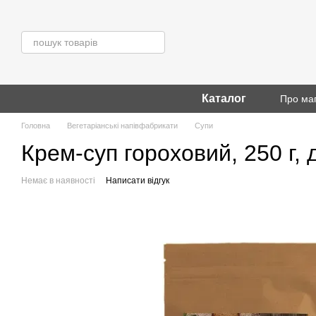
Перейти до основного контенту
Каталог
Про ма
Головна
Вегетаріанські напівфабрикати
Супи
Крем-суп гороховий, 250 г, 
Немає в наявності
Написати відгук