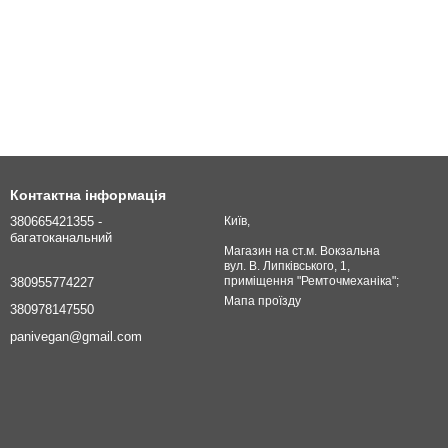
Контактна інформація
380665421355 -
Київ,
багатоканальний
Магазин на ст.м. Вокзальна
вул. В. Липківського, 1,
приміщення "Ремточмеханіка";
380955774227
Мапа проїзду
380978147550
panivegan@gmail.com