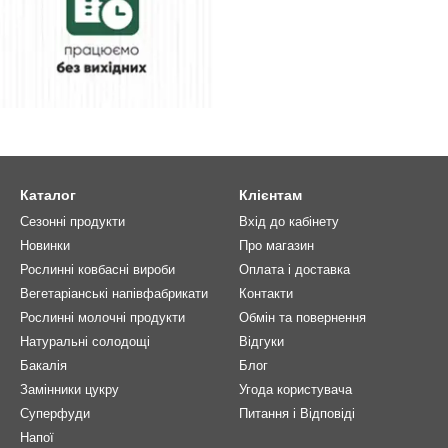
Каталог
Клієнтам
Сезонні продукти
Вхід до кабінету
Новинки
Про магазин
Рослинні ковбасні вироби
Оплата і доставка
Вегетаріанські напівфабрикати
Контакти
Рослинні молочні продукти
Обмін та повернення
Натуральні солодощі
Відгуки
Бакалія
Блог
Замінники цукру
Угода користувача
Суперфуди
Питання і Відповіді
Напої