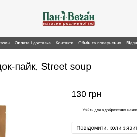
газин
Оплата і доставка
Контакти
Обмін та повернення
Відгу
док-пайк, Street soup
130 грн
Увійти
для відображення накоп
%
Повідомити, коли з'яви