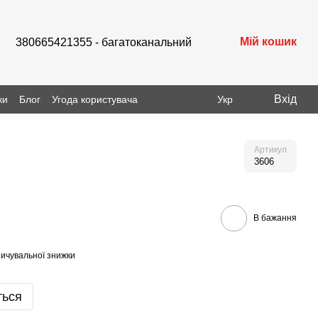
Мій кошик
380665421355 - багатоканальний
Вхід
ки
Блог
Угода користувача
Укр
Артикул
3606
В бажання
ичувальної знижки
ться