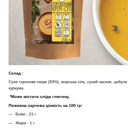
Склад :
Сухе горохове пюре (93%), морська сіль, сухий часник, цибуля 
куркума.
*Може містити сліди глютену.
Поживна харчова цінність на 100 гр:
Білки - 21 г
Жири - 1 г