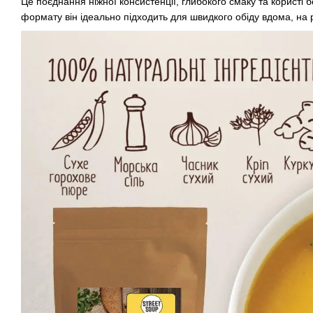
Це поєднання ніжної консистенції, глибокого смаку та користі 
формату він ідеально підходить для швидкого обіду вдома, на 