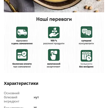
Характеристики
Основний
білковий
нут
інгредієнт
Без глютену
Ні