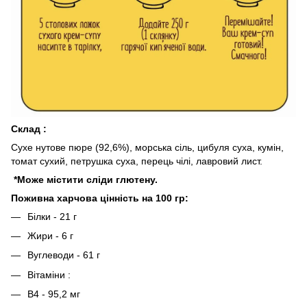
Склад :
Сухе нутове пюре (92,6%), морська сіль, цибуля суха, кумін,
томат сухий, петрушка суха, перець чілі, лавровий лист.
*Може містити сліди глютену.
Поживна харчова цінність на 100 гр:
Білки - 21 г
Жири - 6 г
Вуглеводи - 61 г
Вітаміни :
B4 - 95,2 мг