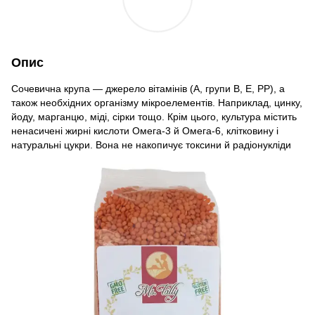
Опис
Сочевична крупа — джерело вітамінів (А, групи В, Е, РР), а
також необхідних організму мікроелементів. Наприклад, цинку,
йоду, марганцю, міді, сірки тощо. Крім цього, культура містить
ненасичені жирні кислоти Омега-3 й Омега-6, клітковину і
натуральні цукри. Вона не накопичує токсини й радіонукліди