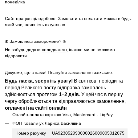
понеділка
Сайт працює цілодобово. Замовити та сплатити можна в будь-
який час, наявність актуальна.
❄️ Замовляєш заморожене? ❄️
Не забудь додати
холодоагент
, інакше ми не зможемо
відправити.
Дякуємо, що з нами! Плануйте замовлення завчасно.
Будь ласка, зверніть увагу!
В святкові періоди та
період Великого посту відправка замовлень
здійснюється протягом
1–2 днів.
У цей час в першу
чергу обробляються та відправляються замовлення,
оплачені на сайті онлайн
Онлайн-оплата карткою Visa, Mastercard - LiqPay
ФОП Ковальчук Лариса Василівна
Номер рахунку
UA923052990000026009005012075