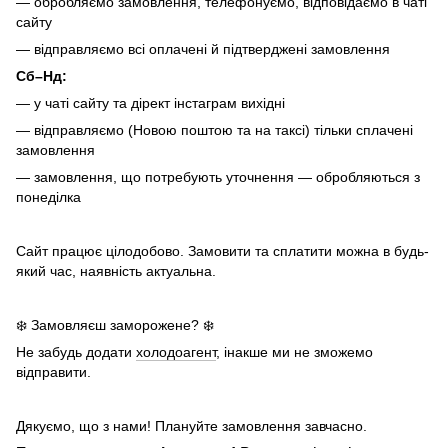
— обробляємо замовлення, телефонуємо, відповідаємо в чаті
сайту
— відправляємо всі оплачені й підтверджені замовлення
Сб–Нд:
— у чаті сайту та дірект інстаграм вихідні
— відправляємо (Новою поштою та на таксі) тільки сплачені
замовлення
— замовлення, що потребують уточнення — обробляються з
понеділка
Сайт працює цілодобово. Замовити та сплатити можна в будь-
який час, наявність актуальна.
❄️ Замовляєш заморожене? ❄️
Не забудь додати
холодоагент
, інакше ми не зможемо
відправити.
Дякуємо, що з нами! Плануйте замовлення завчасно.