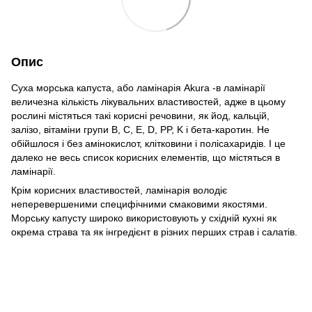
Опис
Суха морська капуста, або ламінарія Akura -в ламінарії
величезна кількість лікувальних властивостей, адже в цьому
рослині містяться такі корисні речовини, як йод, кальцій,
залізо, вітаміни групи B, C, E, D, PP, K і бета-каротин. Не
обійшлося і без амінокислот, клітковини і полісахаридів. І це
далеко не весь список корисних елементів, що містяться в
ламінарії.
Крім корисних властивостей, ламінарія володіє
неперевершеними специфічними смаковими якостями.
Морську капусту широко використовують у східній кухні як
окрема страва та як інгредієнт в різних перших страв і салатів.