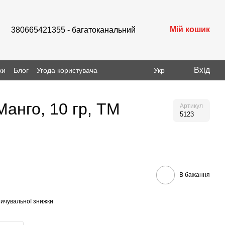
Мій кошик
380665421355 - багатоканальний
Вхід
ки
Блог
Угода користувача
Укр
Манго, 10 гр, ТМ
Артикул
5123
В бажання
ичувальної знижки