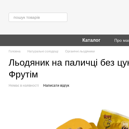
Перейти до основного контенту
Каталог
Про ма
Головна
Натуральні солодощі
Органічні льодяники
Льодяник на паличці без цук
Фрутім
Немає в наявності
Написати відгук