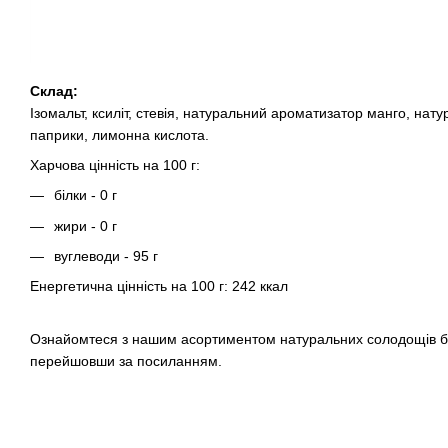
Склад:
Ізомальт, ксиліт, стевія, натуральний ароматизатор манго, нату
паприки, лимонна кислота.
Харчова цінність на 100 г:
білки - 0 г
жири - 0 г
вуглеводи - 95 г
Енергетична цінність на 100 г: 242 ккал
Ознайомтеся з нашим асортиментом натуральних солодощів бе
перейшовши за посиланням.