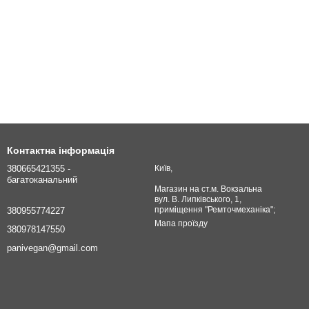
Контактна інформація
380665421355 -
Київ,
багатоканальний
Магазин на ст.м. Вокзальна
вул. В. Липківського, 1,
приміщення "Ремточмеханіка";
380955774227
Мапа проїзду
380978147550
panivegan@gmail.com