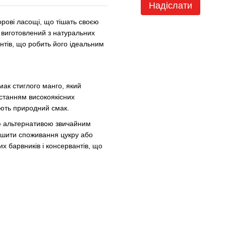
Надіслати
орові ласощі, що тішать своєю
 виготовлений з натуральних
антів, що робить його ідеальним
мак стиглого манго, який
истанням високоякісних
ають природний смак.
ою альтернативою звичайним
ншити споживання цукру або
их барвників і консервантів, що