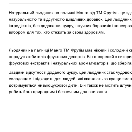
Натуральний льодяник на паличці Манго від ТМ Фрутім - це зд
натуральністю та відсутністю шкідливих добавок. Цей льодяник
інгредієнтів, без додавання цукру, штучних барвників і консерв
вибором для тих, хто стежить за своїм здоров'ям.
Льодяник на паличці Манго ТМ Фрутім має ніжний і солодкий с
порадує любителів фруктових десертів. Він створений з викор
фруктових екстрактів і натуральних ароматизаторів, що зберіг
Завдяки відсутності доданого цукру, цей льодяник стає чудов
солодощам і підходить для людей, які вважають за краще зме
дотримуються низькоцукрової дієти. Він також не містить штучн
робить його природним і безпечним для вживання.