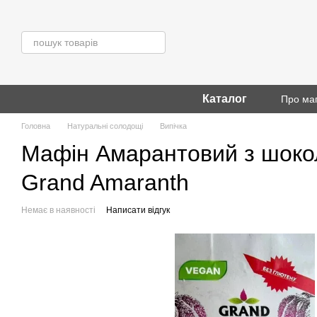
Перейти до основного контенту
Каталог
Про ма
Головна
Натуральні солодощі
Випічка
Мафін Амарантовий з шокола
Grand Amaranth
Немає в наявності
Написати відгук