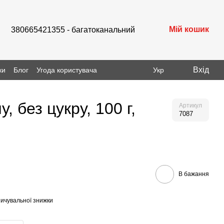
Мій кошик
380665421355 - багатоканальний
Вхід
ки
Блог
Угода користувача
Укр
 без цукру, 100 г,
Артикул
7087
В бажання
ичувальної знижки