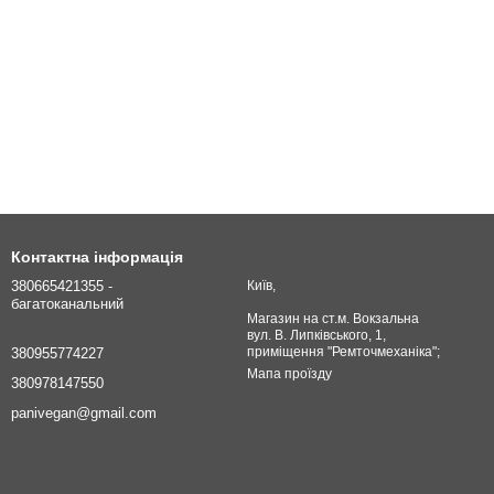
Контактна інформація
380665421355 -
Київ,
багатоканальний
Магазин на ст.м. Вокзальна
вул. В. Липківського, 1,
приміщення "Ремточмеханіка";
380955774227
Мапа проїзду
380978147550
panivegan@gmail.com