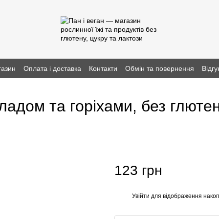
газин
Оплата і доставка
Контакти
Обмін та повернення
Відгу
дом та горіхами, без глютену,
123 грн
Увійти
для відображення накоп
%