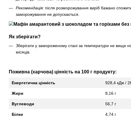
Рекомендація:
після розморожування виріб бажано спожити
заморожування не допускається.
Як зберігати?
Зберігати у замороженому стані за температури не вище ні
місяців.
Поживна (харчова) цінність на 100 г продукту:
Енергетична цінність
928,4 кДж / 2
Жири
8,16 г
Вуглеводи
56,7 г
Білки
4,74 г