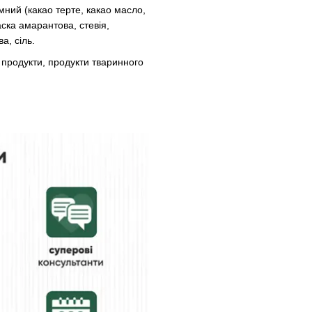
ний (какао терте, какао масло,
аска амарантова, стевія,
а, сіль.
і продукти, продукти тваринного