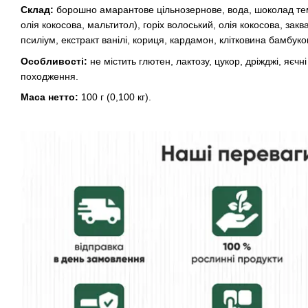
Склад:
борошно амарантове цільнозернове, вода, шоколад тем
олія кокосова, мальтитол), горіх волоський, олія кокосова, закв
псиліум, екстракт ванілі, кориця, кардамон, клітковина бамбуков
Особливості:
не містить глютен, лактозу, цукор, дріжджі, яєчн
походження.
Маса нетто:
100 г (0,100 кг).