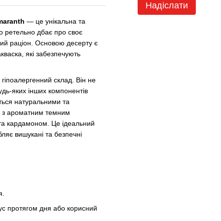
Надіслати
maranth
— це унікальна та
то ретельно дбає про своє
ний раціон. Основою десерту є
васка, які забезпечують
гіпоалергенний склад. Він не
будь-яких інших компонентів
ться натуральними та
ні з ароматним темним
та кардамоном. Це ідеальний
юбляє вишукані та безпечні
я.
ус протягом дня або корисний