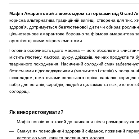
Мафін Амарантовий з шоколадом та горіхами від Grand A
корисна альтернатива традиційній випічці, створена для тих, х
здоров'я, дотримується безглютенової дієти чи обирає рослин
цільнозернове амарантове борошно та фірмова амарантова зак
організм цінними мікроелементами.
Головна особливість цього мафіна — його абсолютно «чистий» 
містить глютену, лактози, цукру, дріжджів, яєчних продуктів та 
тваринного походження. Насичений солодкий смак забезпечує
безпечними підсолоджувачами (мальтитол і стевія) у поєднан
шоколадом, шматочками волоського горіха, ваніллю, корицею 
вибір для веганів, сироїдів, людей з целіакією та всіх, хто пол
солодощі.
Як використовувати?
Мафін повністю готовий до вживання після розморожуванн
Смакує як повноцінний здоровий сніданок, поживний перек
десерт до чаю, кави та рослинного молока.