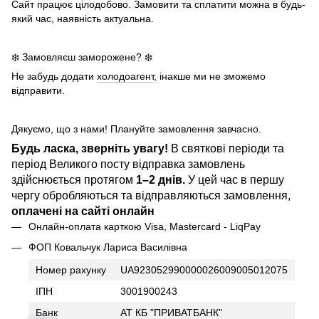
Сайт працює цілодобово. Замовити та сплатити можна в будь-
який час, наявність актуальна.
❄️ Замовляєш заморожене? ❄️
Не забудь додати
холодоагент
, інакше ми не зможемо
відправити.
Дякуємо, що з нами! Плануйте замовлення завчасно.
Будь ласка, зверніть увагу!
В святкові періоди та
період Великого посту відправка замовлень
здійснюється протягом
1–2 днів.
У цей час в першу
чергу обробляються та відправляються замовлення,
оплачені на сайті онлайн
Онлайн-оплата карткою Visa, Mastercard - LiqPay
ФОП Ковальчук Лариса Василівна
Номер рахунку
UA923052990000026009005012075
ІПН
3001900243
Банк
АТ КБ "ПРИВАТБАНК"