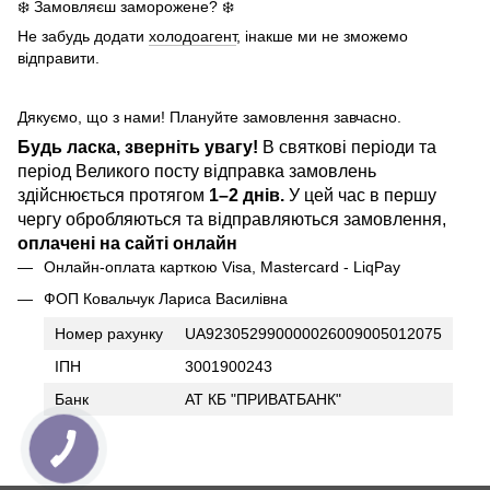
❄️ Замовляєш заморожене? ❄️
Не забудь додати
холодоагент
, інакше ми не зможемо
відправити.
Дякуємо, що з нами! Плануйте замовлення завчасно.
Будь ласка, зверніть увагу!
В святкові періоди та
період Великого посту відправка замовлень
здійснюється протягом
1–2 днів.
У цей час в першу
чергу обробляються та відправляються замовлення,
оплачені на сайті онлайн
Онлайн-оплата карткою Visa, Mastercard - LiqPay
ФОП Ковальчук Лариса Василівна
Номер рахунку
UA923052990000026009005012075
ІПН
3001900243
Банк
АТ КБ "ПРИВАТБАНК"