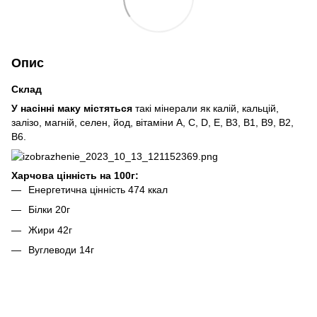
Опис
Склад
У насінні маку містяться
такі мінерали як калій, кальцій,
залізо, магній, селен, йод, вітаміни A, C, D, E, В3, В1, В9, В2,
В6.
Харчова цінність на 100г:
Енергетична цінність 474 ккал
Білки 20г
Жири 42г
Вуглеводи 14г