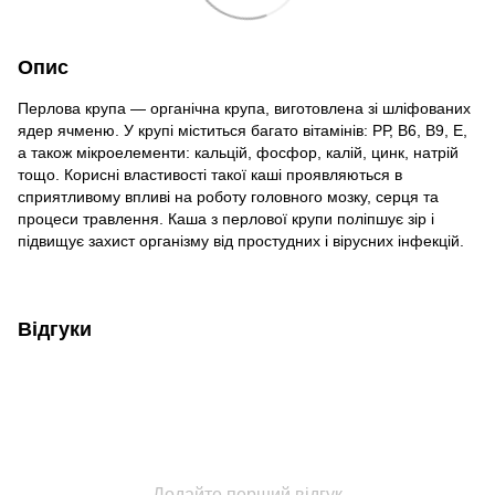
Опис
Перлова крупа — органічна крупа, виготовлена зі шліфованих
ядер ячменю. У крупі міститься багато вітамінів: РР, B6, B9, Е,
а також мікроелементи: кальцій, фосфор, калій, цинк, натрій
тощо. Корисні властивості такої каші проявляються в
сприятливому впливі на роботу головного мозку, серця та
процеси травлення. Каша з перлової крупи поліпшує зір і
підвищує захист організму від простудних і вірусних інфекцій.
Відгуки
Додайте перший відгук