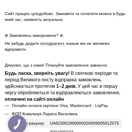
Сайт працює цілодобово. Замовити та сплатити можна в будь-
який час, наявність актуальна.
❄️ Замовляєш заморожене? ❄️
Не забудь додати
холодоагент
, інакше ми не зможемо
відправити.
Дякуємо, що з нами! Плануйте замовлення завчасно.
Будь ласка, зверніть увагу!
В святкові періоди та
період Великого посту відправка замовлень
здійснюється протягом
1–2 днів.
У цей час в першу
чергу обробляються та відправляються замовлення,
оплачені на сайті онлайн
Онлайн-оплата карткою Visa, Mastercard - LiqPay
ФОП Ковальчук Лариса Василівна
Номер рахунку
UA923052990000026009005012075