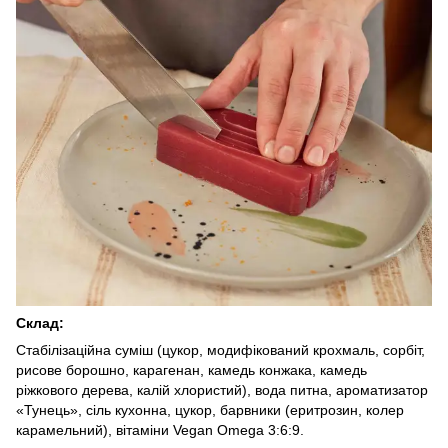
Склад:
Стабілізаційна суміш (цукор, модифікований крохмаль, сорбіт,
рисове борошно, карагенан, камедь конжака, камедь
ріжкового дерева, калій хлористий), вода питна, ароматизатор
«Тунець», сіль кухонна, цукор, барвники (еритрозин, колер
карамельний), вітаміни Vegan Omega 3:6:9.