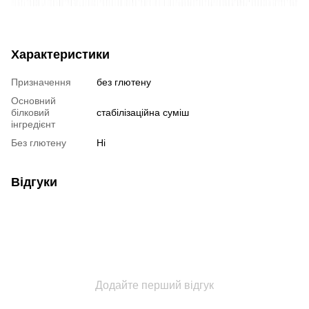
Характеристики
Призначення
без глютену
Основний
білковий
стабілізаційна суміш
інгредієнт
Без глютену
Ні
Відгуки
Додайте перший відгук