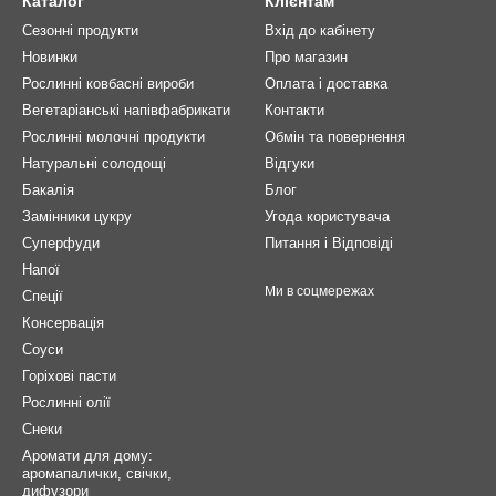
Каталог
Клієнтам
Сезонні продукти
Вхід до кабінету
Новинки
Про магазин
Рослинні ковбасні вироби
Оплата і доставка
Вегетаріанські напівфабрикати
Контакти
Рослинні молочні продукти
Обмін та повернення
Натуральні солодощі
Відгуки
Бакалія
Блог
Замінники цукру
Угода користувача
Суперфуди
Питання і Відповіді
Напої
Ми в соцмережах
Спеції
Консервація
Соуси
Горіхові пасти
Рослинні олії
Снеки
Аромати для дому:
аромапалички, свічки,
дифузори