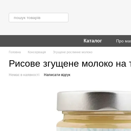
Перейти до основного контенту
Каталог
Про ма
Головна
Консервація
Згущене рослинне молоко
Рисове згущене молоко на т
Немає в наявності
Написати відгук