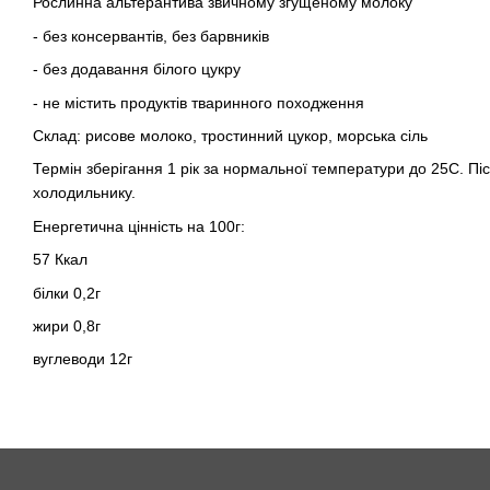
Рослинна альтерантива звичному згущеному молоку
- без консервантів, без барвників
- без додавання білого цукру
- не містить продуктів тваринного походження
Склад: рисове молоко, тростинний цукор, морська сіль
Термін зберігання 1 рік за нормальної температури до 25С. Післ
холодильнику.
Енергетична цінність на 100г:
57 Ккал
білки 0,2г
жири 0,8г
вуглеводи 12г