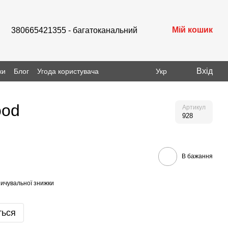
Мій кошик
380665421355 - багатоканальний
Вхід
ки
Блог
Угода користувача
Укр
ood
Артикул
928
В бажання
ичувальної знижки
ться