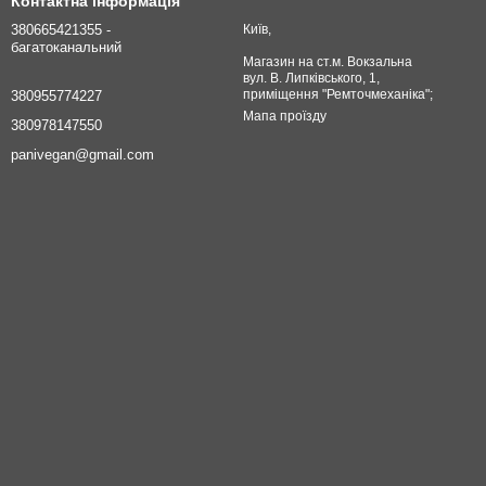
Контактна інформація
380665421355 -
Київ,
багатоканальний
Магазин на ст.м. Вокзальна
вул. В. Липківського, 1,
приміщення "Ремточмеханіка";
380955774227
Мапа проїзду
380978147550
panivegan@gmail.com