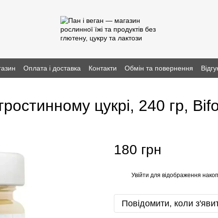
газин
Оплата і доставка
Контакти
Обмін та повернення
Відгу
ростинному цукрі, 240 гр, Bif
180 грн
Увійти
для відображення накоп
%
Повідомити, коли з'яви