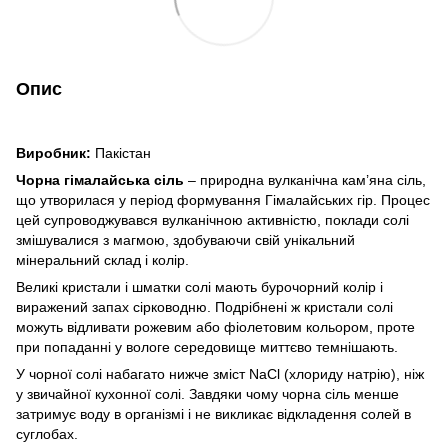
Опис
Виробник:
Пакістан
Чорна гімалайська сіль
– природна вулканічна кам’яна сіль,
що утворилася у період формування Гімалайських гір. Процес
цей супроводжувався вулканічною активністю, поклади солі
змішувалися з магмою, здобуваючи свій унікальний
мінеральний склад і колір.
Великі кристали і шматки солі мають бурочорний колір і
виражений запах сірководню. Подрібнені ж кристали солі
можуть відливати рожевим або фіолетовим кольором, проте
при попаданні у вологе середовище миттєво темнішають.
У чорної солі набагато нижче зміст NaCl (хлориду натрію), ніж
у звичайної кухонної солі. Завдяки чому чорна сіль менше
затримує воду в організмі і не викликає відкладення солей в
суглобах.