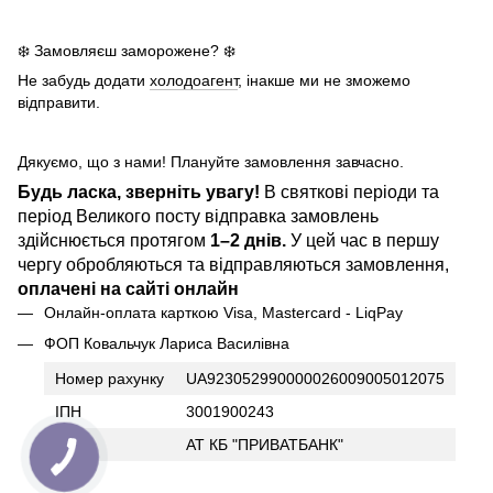
❄️ Замовляєш заморожене? ❄️
Не забудь додати
холодоагент
, інакше ми не зможемо
відправити.
Дякуємо, що з нами! Плануйте замовлення завчасно.
Будь ласка, зверніть увагу!
В святкові періоди та
період Великого посту відправка замовлень
здійснюється протягом
1–2 днів.
У цей час в першу
чергу обробляються та відправляються замовлення,
оплачені на сайті онлайн
Онлайн-оплата карткою Visa, Mastercard - LiqPay
ФОП Ковальчук Лариса Василівна
Номер рахунку
UA923052990000026009005012075
ІПН
3001900243
Банк
АТ КБ "ПРИВАТБАНК"