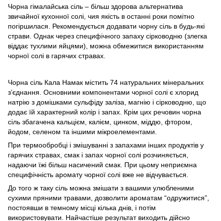
Чорна гімалайська сіль – більш здорова альтернатива
звичайної кухонної солі, чия якість в останні роки помітно
погіршилася. Рекомендується додавати чорну сіль в будь-які
страви. Однак через специфічного запаху сірководню (злегка
віддає тухлими яйцями), можна обмежитися використанням
чорної солі в гарячих стравах.
Чорна сіль Кала Намак містить 74 натуральних мінеральних
з’єднання. Основними компонентами чорної солі є хлорид
натрію з домішками сульфіду заліза, магнію і сірководню, що
додає їй характерний колір і запах. Крім цих речовин чорна
сіль збагачена кальцієм, калієм, цинком, міддю, фтором,
йодом, селеном та іншими мікроелементами.
При термообробці і змішуванні з запахами інших продуктів у
гарячих стравах, смак і запах чорної солі розчиняється,
надаючи їжі більш насичений смак. При цьому неприємна
специфічність аромату чорної солі вже не відчувається.
До того ж таку сіль можна змішати з вашими улюбленими
сухими пряними травами, дозволити ароматам “одружитися”,
постоявши в темному місці кілька днів, і потім
використовувати. Найчастіше результат виходить дійсно