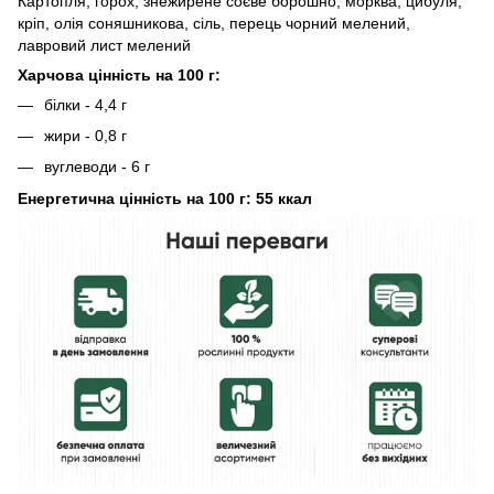
Картопля, горох, знежирене соєве борошно, морква, цибуля,
кріп, олія соняшникова, сіль, перець чорний мелений,
лавровий лист мелений
Харчова цінність на 100 г:
білки - 4,4 г
жири - 0,8 г
вуглеводи - 6 г
Енергетична цінність на 100 г: 55 ккал