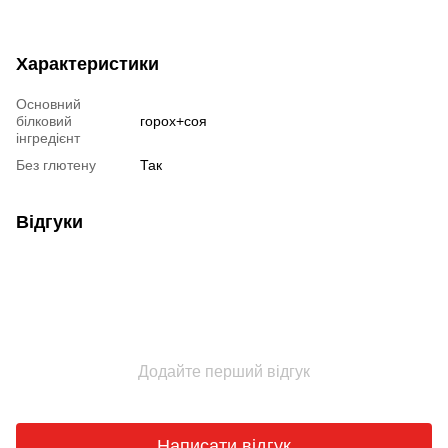
Характеристики
Основний
білковий
горох+соя
інгредієнт
Без глютену
Так
Відгуки
Додайте перший відгук
Написати відгук