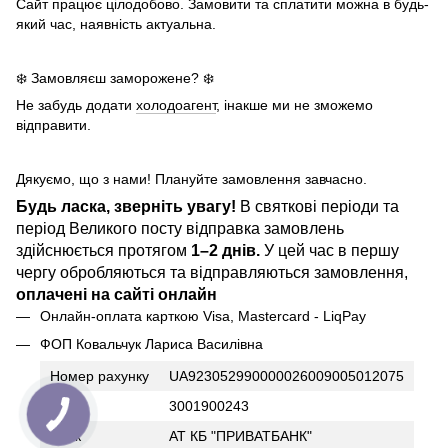
Сайт працює цілодобово. Замовити та сплатити можна в будь-
який час, наявність актуальна.
❄️ Замовляєш заморожене? ❄️
Не забудь додати
холодоагент
, інакше ми не зможемо
відправити.
Дякуємо, що з нами! Плануйте замовлення завчасно.
Будь ласка, зверніть увагу!
В святкові періоди та
період Великого посту відправка замовлень
здійснюється протягом
1–2 днів.
У цей час в першу
чергу обробляються та відправляються замовлення,
оплачені на сайті онлайн
Онлайн-оплата карткою Visa, Mastercard - LiqPay
ФОП Ковальчук Лариса Василівна
Номер рахунку
UA923052990000026009005012075
ІПН
3001900243
Банк
АТ КБ "ПРИВАТБАНК"