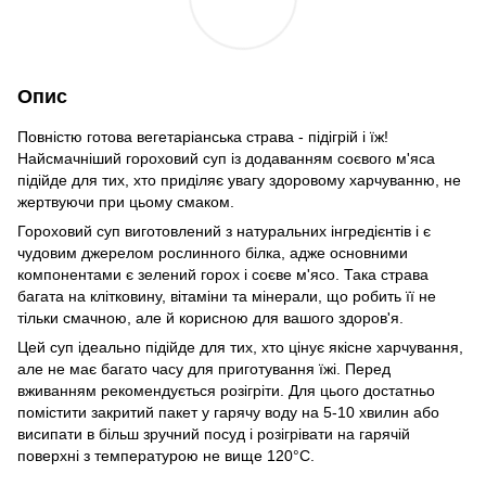
Опис
Повністю готова вегетаріанська страва - підігрій і їж!
Найсмачніший гороховий суп із додаванням соєвого м'яса
підійде для тих, хто приділяє увагу здоровому харчуванню, не
жертвуючи при цьому смаком.
Гороховий суп виготовлений з натуральних інгредієнтів і є
чудовим джерелом рослинного білка, адже основними
компонентами є зелений горох і соєве м'ясо. Така страва
багата на клітковину, вітаміни та мінерали, що робить її не
тільки смачною, але й корисною для вашого здоров'я.
Цей суп ідеально підійде для тих, хто цінує якісне харчування,
але не має багато часу для приготування їжі. Перед
вживанням рекомендується розігріти. Для цього достатньо
помістити закритий пакет у гарячу воду на 5-10 хвилин або
висипати в більш зручний посуд і розігрівати на гарячій
поверхні з температурою не вище 120°С.