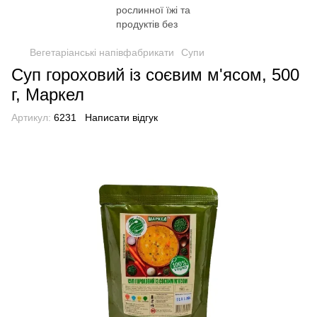
Вегетаріанські напівфабрикати
Супи
Суп гороховий із соєвим м'ясом, 500
г, Маркел
Артикул:
6231
Написати відгук