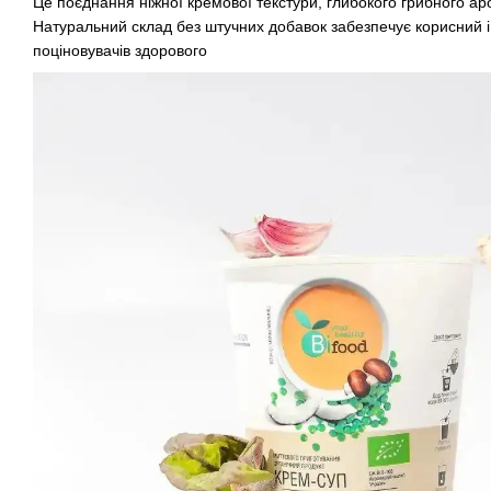
Це поєднання ніжної кремової текстури, глибокого грибного аро
Натуральний склад без штучних добавок забезпечує корисний і
поціновувачів здорового