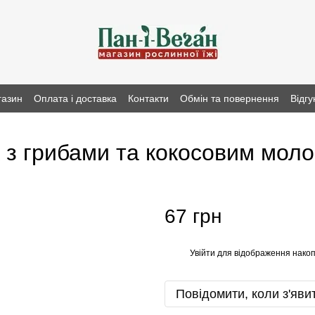
газин
Оплата і доставка
Контакти
Обмін та повернення
Відгу
 з грибами та кокосовим моло
67 грн
Увійти
для відображення накоп
%
Повідомити, коли з'яви