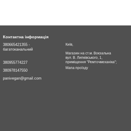
Контактна інформація
380665421355 -
Київ,
багатоканальний
Магазин на ст.м. Вокзальна
вул. В. Липківського, 1,
приміщення "Ремточмеханіка";
380955774227
Мапа проїзду
380978147550
panivegan@gmail.com