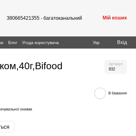
Мій кошик
380665421355 - багатоканальний
Вхід
ки
Блог
Угода користувача
Укр
ком,40г,Bifood
Артикул
932
В бажання
ичувальної знижки
ться