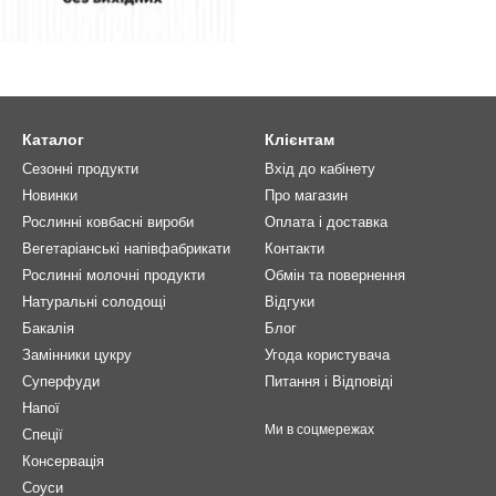
Каталог
Клієнтам
Сезонні продукти
Вхід до кабінету
Новинки
Про магазин
Рослинні ковбасні вироби
Оплата і доставка
Вегетаріанські напівфабрикати
Контакти
Рослинні молочні продукти
Обмін та повернення
Натуральні солодощі
Відгуки
Бакалія
Блог
Замінники цукру
Угода користувача
Суперфуди
Питання і Відповіді
Напої
Ми в соцмережах
Спеції
Консервація
Соуси