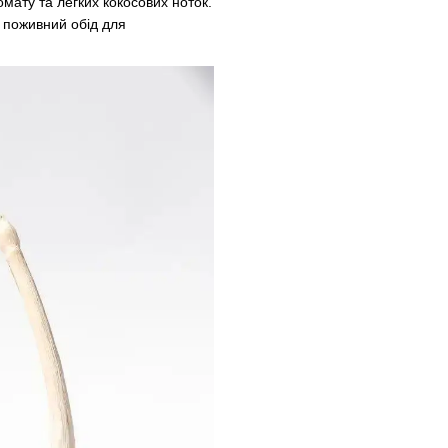
мату та легких кокосових ноток.
 поживний обід для