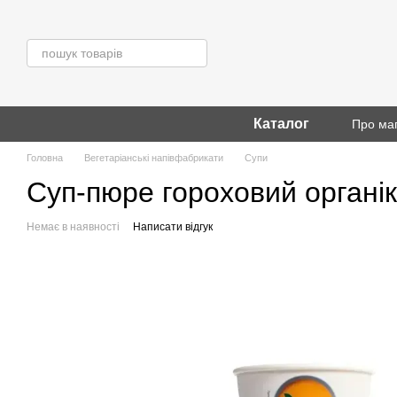
Перейти до основного контенту
Каталог
Про ма
Головна
Вегетаріанські напівфабрикати
Супи
Суп-пюре гороховий органік
Немає в наявності
Написати відгук