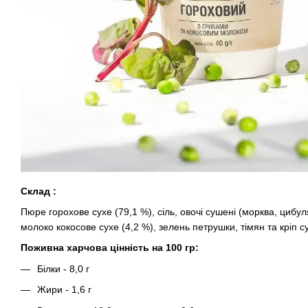
Склад :
Пюре горохове сухе (79,1 %), сіль, овочі сушені (морква, цибуля
молоко кокосове сухе (4,2 %), зелень петрушки, тімян та кріп 
Поживна харчова цінність на 100 гр:
Білки - 8,0 г
Жири - 1,6 г