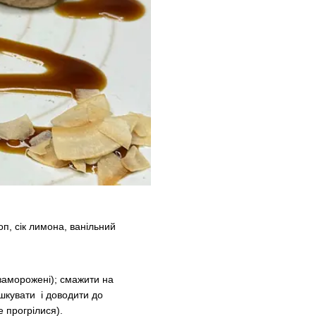
п, сік лимона, ванільний
(заморожені); смажити на
ушкувати і доводити до
е прогрілися).