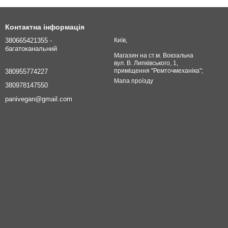
Контактна інформація
380665421355 -
Київ,
багатоканальний
Магазин на ст.м. Вокзальна
вул. В. Липківського, 1,
приміщення "Ремточмеханіка";
380955774227
Мапа проїзду
380978147550
panivegan@gmail.com