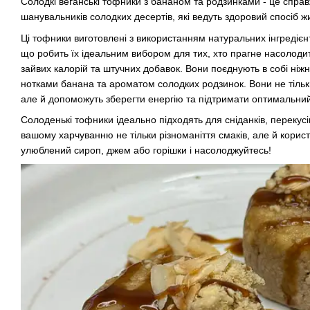
Солодкі веганські тофники з бананом та родзинками - це спра
шанувальників солодких десертів, які ведуть здоровий спосіб ж
Ці тофники виготовлені з використанням натуральних інгредієнт
що робить їх ідеальним вибором для тих, хто прагне насолод
зайвих калорій та штучних добавок. Вони поєднують в собі ніж
нотками банана та ароматом солодких родзинок. Вони не тільк
але й допоможуть зберегти енергію та підтримати оптимальний р
Солоденькі тофники ідеально підходять для сніданків, перекусі
вашому харчуванню не тільки різноманіття смаків, але й користь
улюблений сироп, джем або горішки і насолоджуйтесь!