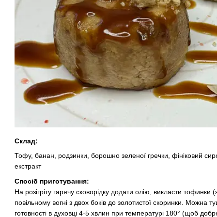
Склад:
Тофу, банан, родзинки, борошно зеленої гречки, фініковий сиро
екстракт
Спосіб приготування:
На розігріту гарячу сковорідку додати олію, викласти тофинки 
повільному вогні з двох боків до золотистої скоринки. Можна т
готовності в духовці 4-5 хвлин при температурі 180° (щоб добр