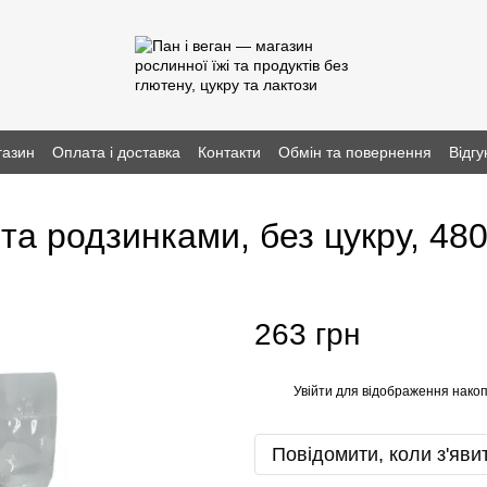
газин
Оплата і доставка
Контакти
Обмін та повернення
Відгу
а родзинками, без цукру, 480 
263 грн
Увійти
для відображення накоп
%
Повідомити, коли з'яви