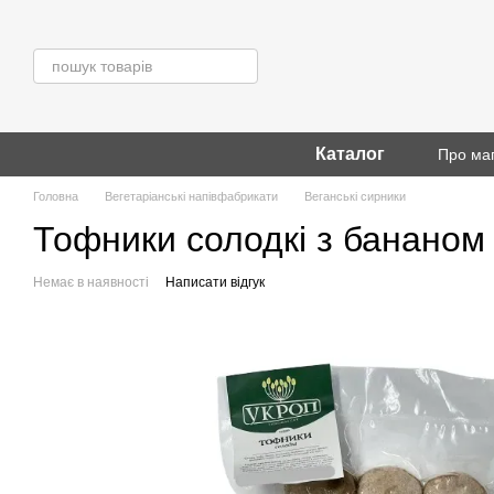
Перейти до основного контенту
Каталог
Про ма
Головна
Вегетаріанські напівфабрикати
Веганські сирники
Тофники солодкі з бананом т
Немає в наявності
Написати відгук