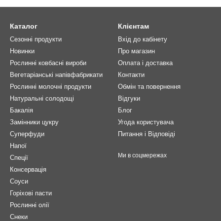
Каталог
Клієнтам
Сезонні продукти
Вхід до кабінету
Новинки
Про магазин
Рослинні ковбасні вироби
Оплата і доставка
Вегетаріанські напівфабрикати
Контакти
Рослинні молочні продукти
Обмін та повернення
Натуральні солодощі
Відгуки
Бакалія
Блог
Замінники цукру
Угода користувача
Суперфуди
Питання і Відповіді
Напої
Ми в соцмережах
Спеції
Консервація
Соуси
Горіхові пасти
Рослинні олії
Снеки