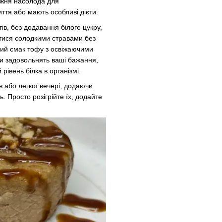
вжня насолода для
иття або мають особливі дієти.
ів, без додавання білого цукру,
итися солодкими стравами без
ний смак тофу з освіжаючими
и задовольнять ваші бажання,
івень білка в організмі.
в або легкої вечері, додаючи
. Просто розігрійте їх, додайте