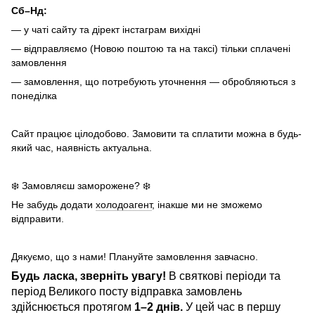
Сб–Нд:
— у чаті сайту та дірект інстаграм вихідні
— відправляємо (Новою поштою та на таксі) тільки сплачені
замовлення
— замовлення, що потребують уточнення — обробляються з
понеділка
Сайт працює цілодобово. Замовити та сплатити можна в будь-
який час, наявність актуальна.
❄️ Замовляєш заморожене? ❄️
Не забудь додати
холодоагент
, інакше ми не зможемо
відправити.
Дякуємо, що з нами! Плануйте замовлення завчасно.
Будь ласка, зверніть увагу!
В святкові періоди та
період Великого посту відправка замовлень
здійснюється протягом
1–2 днів.
У цей час в першу