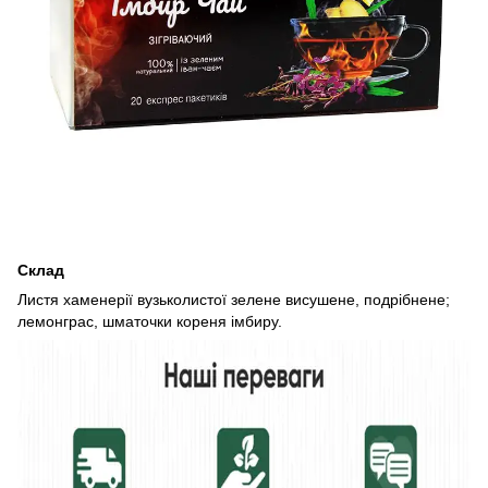
Склад
Листя хаменерії вузьколистої зелене висушене, подрібнене;
лемонграс, шматочки кореня імбиру.