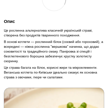
Опис
Це рослинна альтернатива класичній українській страві,
створена без продуктів тваринного походження.
В основі котлети — рослинний білок (соєвий або гороховий), а
всередині — ніжна рослинна "вершкова" начинка, що додає
соковитості та традиційного смаку. Паніровка зі спецій і
безглютенового борошна забезпечує хрустку золотисту
скоринку.
Ця страва багата на білок, корисні жири та мікроелементи.
Веганська котлета по-Київськи ідеально смакує як основна
страва з овочами, пюре чи салатами.