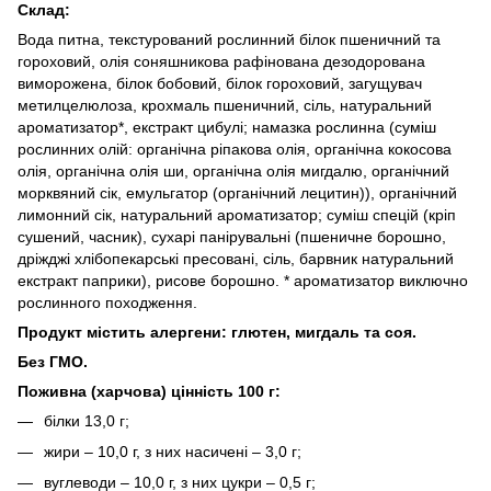
Склад:
Вода питна, текстурований рослинний білок пшеничний та
гороховий, олія соняшникова рафінована дезодорована
виморожена, білок бобовий, білок гороховий, загущувач
метилцелюлоза, крохмаль пшеничний, сіль, натуральний
ароматизатор*, екстракт цибулі; намазка рослинна (суміш
рослинних олій: органічна ріпакова олія, органічна кокосова
олія, органічна олія ши, органічна олія мигдалю, органічний
морквяний сік, емульгатор (органічний лецитин)), органічний
лимонний сік, натуральний ароматизатор; суміш спецій (кріп
сушений, часник), сухарі панірувальні (пшеничне борошно,
дріжджі хлібопекарські пресовані, сіль, барвник натуральний
екстракт паприки), рисове борошно. * ароматизатор виключно
рослинного походження.
Продукт містить алергени: глютен, мигдаль та соя.
Без ГМО.
Поживна (харчова) цінність 100 г:
білки 13,0 г;
жири – 10,0 г, з них насичені – 3,0 г;
вуглеводи – 10,0 г, з них цукри – 0,5 г;