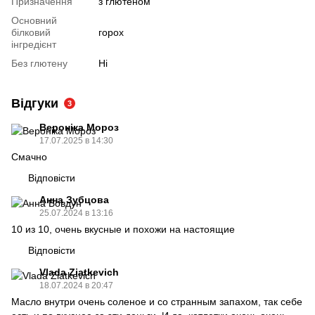
Призначення
з глютеном
Основний
білковий
горох
інгредієнт
Без глютену
Ні
Відгуки
3
Вероніка Мороз
17.07.2025 в 14:30
Смачно
Відповісти
Анна Зубцова
25.07.2024 в 13:16
10 из 10, очень вкусные и похожи на настоящие
Відповісти
Vlada Ziatkevich
18.07.2024 в 20:47
Масло внутри очень соленое и со странным запахом, так себе