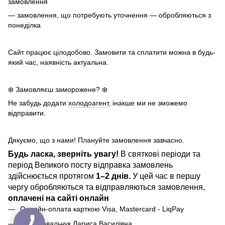
замовлення
— замовлення, що потребують уточнення — обробляються з
понеділка
Сайт працює цілодобово. Замовити та сплатити можна в будь-
який час, наявність актуальна.
❄️ Замовляєш заморожене? ❄️
Не забудь додати
холодоагент
, інакше ми не зможемо
відправити.
Дякуємо, що з нами! Плануйте замовлення завчасно.
Будь ласка, зверніть увагу!
В святкові періоди та
період Великого посту відправка замовлень
здійснюється протягом
1–2 днів.
У цей час в першу
чергу обробляються та відправляються замовлення,
оплачені на сайті онлайн
Онлайн-оплата карткою Visa, Mastercard - LiqPay
ФОП Ковальчук Лариса Василівна