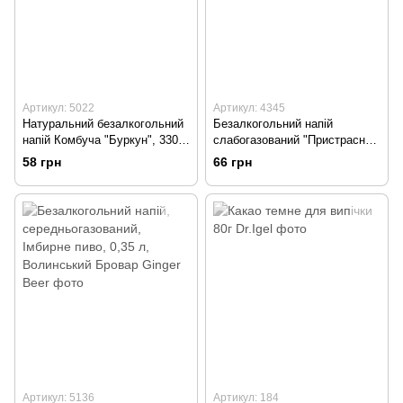
Артикул: 5022
Артикул: 4345
Натуральний безалкогольний
Безалкогольний напій
напій Комбуча "Буркун", 330
слабогазований "Пристрасний
мл, Bee&Tea
манго", 300 мл, Jiva
58 грн
66 грн
Артикул: 5136
Артикул: 184