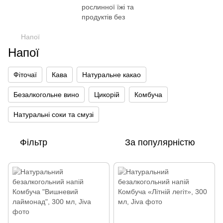
Напої
Напої
Фіточаї
Кава
Натуральне какао
Безалкогольне вино
Цикорій
Комбуча
Натуральні соки та смузі
Фільтр
За популярністю