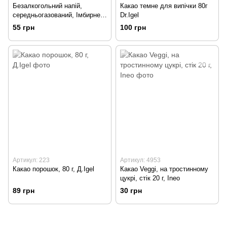
Безалкогольний напій,
Какао темне для випічки 80г
середньогазований, Імбирне
Dr.Igel
пиво, 0,35 л, Волинський
55 грн
100 грн
Бровар Ginger Beer
Артикул: 223
Артикул: 4953
Какао порошок, 80 г, Д.Igel
Какао Veggi, на тростинному
цукрі, стік 20 г, Ineo
89 грн
30 грн