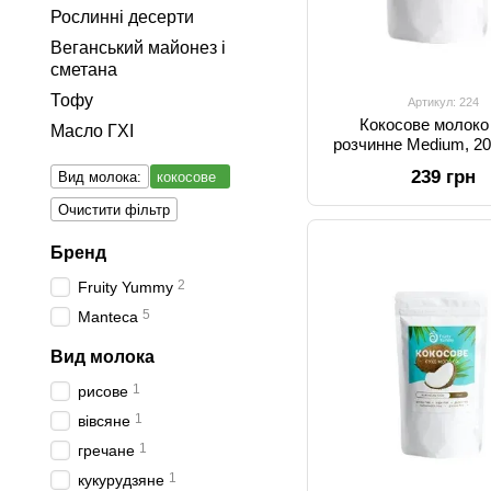
Рослинні десерти
Веганський майонез і
сметана
Тофу
Артикул: 224
Кокосове молоко
Масло ГХІ
розчинне Medium, 200
Yummy
239 грн
Вид молока:
кокосове
Очистити фільтр
Бренд
2
Fruity Yummy
5
Manteca
Вид молока
1
рисове
1
вівсяне
1
гречане
1
кукурудзяне