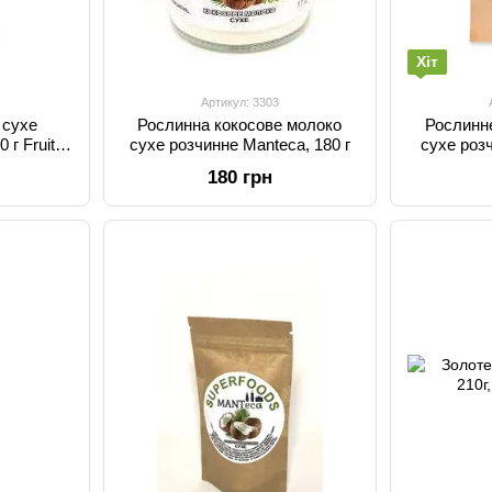
Хіт
Артикул: 3303
 сухе
Рослинна кокосове молоко
Рослинн
 г Fruity
сухе розчинне Manteca, 180 г
сухе розч
без глют
180 грн