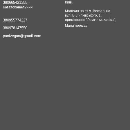
380665421355 -
Київ,
багатоканальний
Магазин на ст.м. Вокзальна
вул. В. Липківського, 1,
приміщення "Ремточмеханіка";
380955774227
Мапа проїзду
380978147550
panivegan@gmail.com