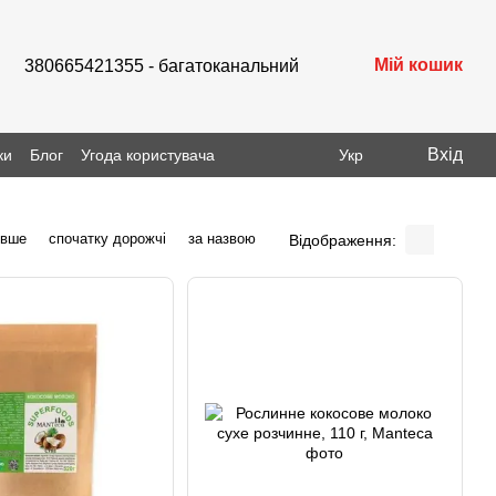
Мій кошик
380665421355 - багатоканальний
Вхід
ки
Блог
Угода користувача
Укр
евше
спочатку дорожчі
за назвою
Відображення: