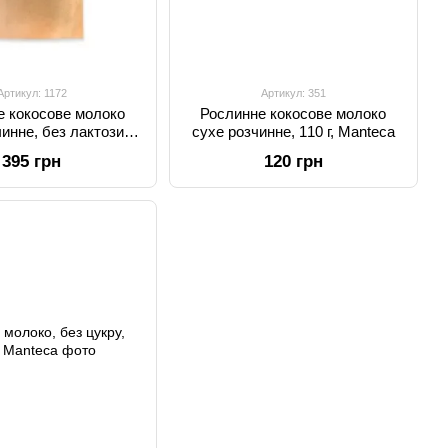
Артикул: 1172
Артикул: 351
е кокосове молоко
Рослинне кокосове молоко
инне, без лактози,
сухе розчинне, 110 г, Manteca
ену, 520 г, Manteca
395 грн
120 грн