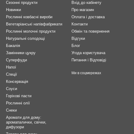
Сезонні продукти
Вхід до кабінету
Новинки
Про магазин
Рослинні ковбасні вироби
Оплата і доставка
Вегетаріанські напівфабрикати
Контакти
Рослинні молочні продукти
Обмін та повернення
Натуральні солодощі
Відгуки
Бакалія
Блог
Замінники цукру
Угода користувача
Суперфуди
Питання і Відповіді
Напої
Ми в соцмережах
Спеції
Консервація
Соуси
Горіхові пасти
Рослинні олії
Снеки
Аромати для дому:
аромапалички, свічки,
дифузори