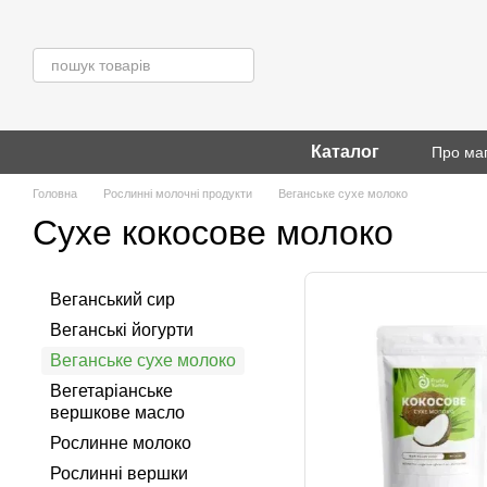
Перейти до основного контенту
Каталог
Про ма
Головна
Рослинні молочні продукти
Веганське сухе молоко
Сухе кокосове молоко
Веганський сир
Веганські йогурти
Веганське сухе молоко
Вегетаріанське
вершкове масло
Рослинне молоко
Рослинні вершки