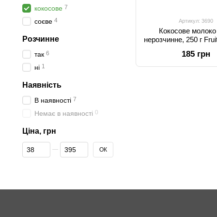
7
кокосове
4
соєве
Артикул: 3690
Кокосове молоко
Розчинне
нерозчинне, 250 г Fru
185 грн
6
так
1
ні
Наявність
7
В наявності
0
Немає в наявності
Ціна, грн
Від Ціна, грн
До Ціна, грн
ОК