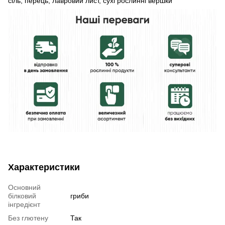
сіль, перець, лавровий лист, сухі рослинні вершки
Характеристики
Основний
білковий
гриби
інгредієнт
Без глютену
Так