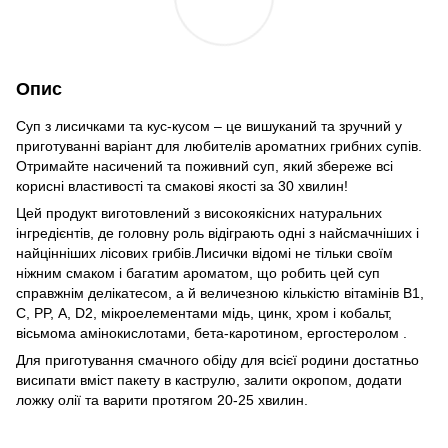
Опис
Суп з лисичками та кус-кусом – це вишуканий та зручний у
приготуванні варіант для любителів ароматних грибних супів.
Отримайте насичений та поживний суп, який збереже всі
корисні властивості та смакові якості за 30 хвилин!
Цей продукт виготовлений з високоякісних натуральних
інгредієнтів, де головну роль відіграють одні з найсмачніших і
найцінніших лісових грибів.Лисички відомі не тільки своїм
ніжним смаком і багатим ароматом, що робить цей суп
справжнім делікатесом, а й величезною кількістю вітамінів B1,
С, PP, А, D2, мікроелементами мідь, цинк, хром і кобальт,
вісьмома амінокислотами, бета-каротином, ергостеролом .
Для приготування смачного обіду для всієї родини достатньо
висипати вміст пакету в каструлю, залити окропом, додати
ложку олії та варити протягом 20-25 хвилин.