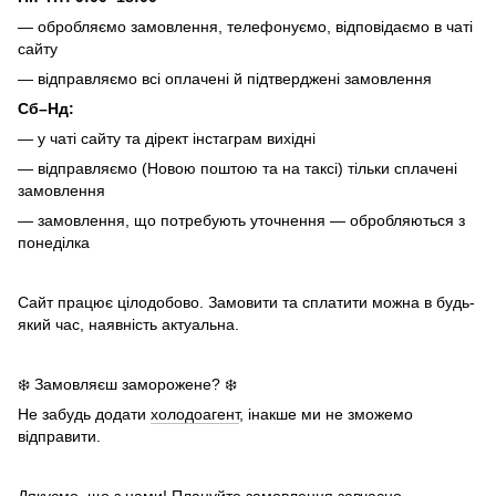
— обробляємо замовлення, телефонуємо, відповідаємо в чаті
сайту
— відправляємо всі оплачені й підтверджені замовлення
Сб–Нд:
— у чаті сайту та дірект інстаграм вихідні
— відправляємо (Новою поштою та на таксі) тільки сплачені
замовлення
— замовлення, що потребують уточнення — обробляються з
понеділка
Сайт працює цілодобово. Замовити та сплатити можна в будь-
який час, наявність актуальна.
❄️ Замовляєш заморожене? ❄️
Не забудь додати
холодоагент
, інакше ми не зможемо
відправити.
Дякуємо, що з нами! Плануйте замовлення завчасно.