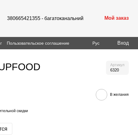
Мой заказ
380665421355 - багатоканальний
Вход
г
Пользовательское соглашение
Рус
г, UPFOOD
Артикул
6320
В желания
тельной скидки
тся