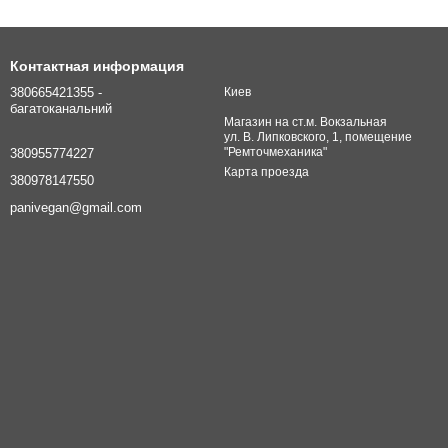
Контактная информация
380665421355 -
Киев
багатоканальний
Магазин на ст.м. Вокзальная
ул. В. Липковского, 1, помещение
"Ремточмеханика"
380955774227
Карта проезда
380978147550
panivegan@gmail.com