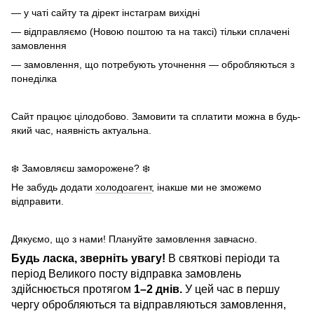
— у чаті сайту та дірект інстаграм вихідні
— відправляємо (Новою поштою та на таксі) тільки сплачені
замовлення
— замовлення, що потребують уточнення — обробляються з
понеділка
Сайт працює цілодобово. Замовити та сплатити можна в будь-
який час, наявність актуальна.
❄️ Замовляєш заморожене? ❄️
Не забудь додати
холодоагент
, інакше ми не зможемо
відправити.
Дякуємо, що з нами! Плануйте замовлення завчасно.
Будь ласка, зверніть увагу!
В святкові періоди та
період Великого посту відправка замовлень
здійснюється протягом
1–2 днів.
У цей час в першу
чергу обробляються та відправляються замовлення,