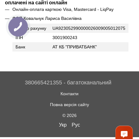
оплачені на сайті онлайн
Онлайн-оплата карткою Visa, Mastercard - LiqPay
ФОП Ковальчук Лариса Василівна
Номер рахунку
UA923052990000026009005012075
ІПН
3001900243
Банк
АТ КБ "ПРИВАТБАНК"
380665421355 - багатоканальний
Контакти
Повна версія сайту
© 2026
Укр
Рус