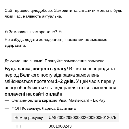
Сайт працює цілодобово. Замовити та сплатити можна в будь-
який час, наявність актуальна.
❄️ Замовляєш заморожене? ❄️
Не забудь додати
холодоагент
, інакше ми не зможемо
відправити.
Дякуємо, що з нами! Плануйте замовлення завчасно.
Будь ласка, зверніть увагу!
В святкові періоди та
період Великого посту відправка замовлень
здійснюється протягом
1–2 днів.
У цей час в першу
чергу обробляються та відправляються замовлення,
оплачені на сайті онлайн
Онлайн-оплата карткою Visa, Mastercard - LiqPay
ФОП Ковальчук Лариса Василівна
Номер рахунку
UA923052990000026009005012075
ІПН
3001900243