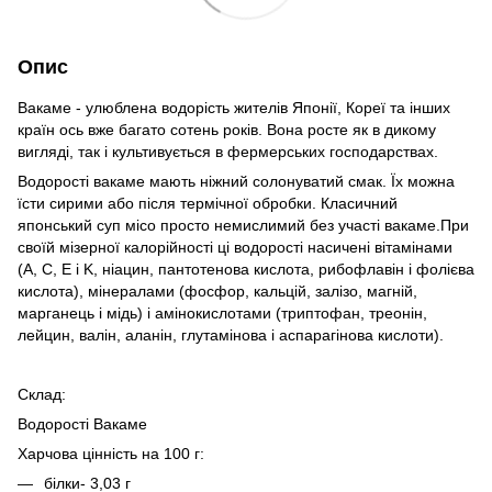
Опис
Вакаме - улюблена водорість жителів Японії, Кореї та інших
країн ось вже багато сотень років. Вона росте як в дикому
вигляді, так і культивується в фермерських господарствах.
Водорості вакаме мають ніжний солонуватий смак. Їх можна
їсти сирими або після термічної обробки. Класичний
японський суп місо просто немислимий без участі вакаме.При
своїй мізерної калорійності ці водорості насичені вітамінами
(A, C, E і K, ніацин, пантотенова кислота, рибофлавін і фолієва
кислота), мінералами (фосфор, кальцій, залізо, магній,
марганець і мідь) і амінокислотами (триптофан, треонін,
лейцин, валін, аланін, глутамінова і аспарагінова кислоти).
Склад:
Водорості Вакаме
Харчова цінність на 100 г:
білки- 3,03 г