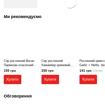
Ми рекомендуємо
Сир рослинний Веган
Сир рослинний
Рослинний крем-с
Пармезан класичний
Камамбер кремовий,
Garlic + Herbs, бе
без лактози, без
м'який без лактози,
лактози, 150 г, Vio
155 грн
250 грн
141 грн
170 грн
глютену, 80 г, Manteca
веганський, 150 г,
VioLife
Купити
Купити
Купити
Обговорення